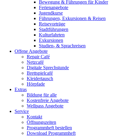
Bewegung & Führungen für Kinder
Ferienangebote
Jugendkurse
Führungen, Exkursionen & Reisen
Reisevorträge
Stadtführungen
Kulturfahrten
Exkursionen
Studien- & Sprachreisen
Offene Angebote
Repair Café
Netzcafé
Digitale Sprechstunde
Brettspielcafé
Kleidertausch
Hörpfade
Extras
Bildung für alle
Kostenfreie Angebote
Wellpass Angebote
Service
Kontakt
Öffnungszeiten
Programmheft bestellen
Download Programmheft