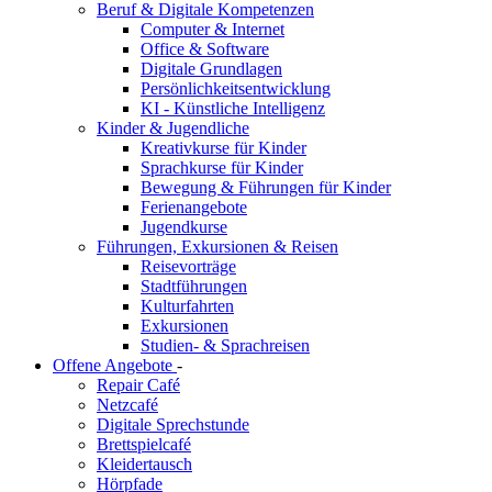
Beruf & Digitale Kompetenzen
Computer & Internet
Office & Software
Digitale Grundlagen
Persönlichkeitsentwicklung
KI - Künstliche Intelligenz
Kinder & Jugendliche
Kreativkurse für Kinder
Sprachkurse für Kinder
Bewegung & Führungen für Kinder
Ferienangebote
Jugendkurse
Führungen, Exkursionen & Reisen
Reisevorträge
Stadtführungen
Kulturfahrten
Exkursionen
Studien- & Sprachreisen
Offene Angebote
-
Repair Café
Netzcafé
Digitale Sprechstunde
Brettspielcafé
Kleidertausch
Hörpfade