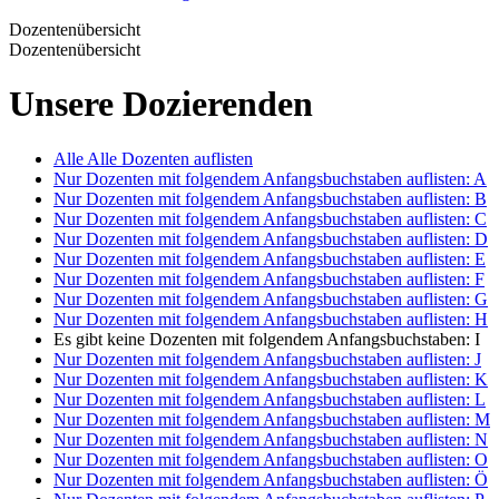
Dozentenübersicht
Dozentenübersicht
Unsere Dozierenden
Alle
Alle Dozenten auflisten
Nur Dozenten mit folgendem Anfangsbuchstaben auflisten:
A
Nur Dozenten mit folgendem Anfangsbuchstaben auflisten:
B
Nur Dozenten mit folgendem Anfangsbuchstaben auflisten:
C
Nur Dozenten mit folgendem Anfangsbuchstaben auflisten:
D
Nur Dozenten mit folgendem Anfangsbuchstaben auflisten:
E
Nur Dozenten mit folgendem Anfangsbuchstaben auflisten:
F
Nur Dozenten mit folgendem Anfangsbuchstaben auflisten:
G
Nur Dozenten mit folgendem Anfangsbuchstaben auflisten:
H
Es gibt keine Dozenten mit folgendem Anfangsbuchstaben:
I
Nur Dozenten mit folgendem Anfangsbuchstaben auflisten:
J
Nur Dozenten mit folgendem Anfangsbuchstaben auflisten:
K
Nur Dozenten mit folgendem Anfangsbuchstaben auflisten:
L
Nur Dozenten mit folgendem Anfangsbuchstaben auflisten:
M
Nur Dozenten mit folgendem Anfangsbuchstaben auflisten:
N
Nur Dozenten mit folgendem Anfangsbuchstaben auflisten:
O
Nur Dozenten mit folgendem Anfangsbuchstaben auflisten:
Ö