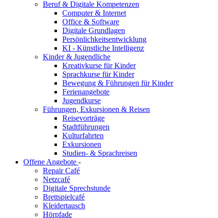
Beruf & Digitale Kompetenzen
Computer & Internet
Office & Software
Digitale Grundlagen
Persönlichkeitsentwicklung
KI - Künstliche Intelligenz
Kinder & Jugendliche
Kreativkurse für Kinder
Sprachkurse für Kinder
Bewegung & Führungen für Kinder
Ferienangebote
Jugendkurse
Führungen, Exkursionen & Reisen
Reisevorträge
Stadtführungen
Kulturfahrten
Exkursionen
Studien- & Sprachreisen
Offene Angebote
-
Repair Café
Netzcafé
Digitale Sprechstunde
Brettspielcafé
Kleidertausch
Hörpfade