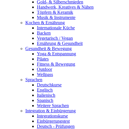
Gold- & Silberschmieden
Handwerk, Kreatives & Nähen
Töpfern & Keramik
Musik & Instrumente
Kochen & Ernährung
Internationale Küche
Backen
Vegetarisch / Vegan
Ernährung & Gesundheit
Gesundheit & Bewegung
Yoga & Entspannung
Pilates
Fitness & Bewegung
Outdoor
Wellpass
Sprachen
Deutschkurse
Englisch
Italienisch
Spanisch
Weitere Sprachen
Integration & Einbürgerung
Integrationskurse
Einbürgerungstest
Deutsch - Prüfungen