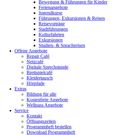
Bewegung & Führungen für Kinder
Ferienangebote
Jugendkurse
Führungen, Exkursionen & Reisen
Reisevorträge
Stadtführungen
Kulturfahrten
Exkursionen
Studien- & Sprachreisen
Offene Angebote
Repair Café
Netzcafé
Digitale Sprechstunde
Brettspielcafé
Kleidertausch
Hörpfade
Extras
Bildung für alle
Kostenfreie Angebote
Wellpass Angebote
Service
Kontakt
Öffnungszeiten
Programmheft bestellen
Download Programmheft