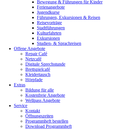
Bewegung & Führungen für Kinder
Ferienangebote
Jugendkurse
Führungen, Exkursionen & Reisen
Reisevorträge
Stadtführungen
Kulturfahrten
Exkursionen
Studien- & Sprachreisen
Offene Angebote
Repair Café
Netzcafé
Digitale Sprechstunde
Brettspielcafé
Kleidertausch
Hörpfade
Extras
Bildung für alle
Kostenfreie Angebote
Wellpass Angebote
Service
Kontakt
Öffnungszeiten
Programmheft bestellen
Download Programmheft