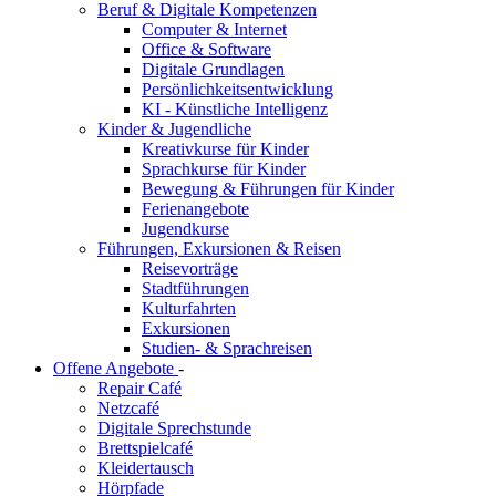
Beruf & Digitale Kompetenzen
Computer & Internet
Office & Software
Digitale Grundlagen
Persönlichkeitsentwicklung
KI - Künstliche Intelligenz
Kinder & Jugendliche
Kreativkurse für Kinder
Sprachkurse für Kinder
Bewegung & Führungen für Kinder
Ferienangebote
Jugendkurse
Führungen, Exkursionen & Reisen
Reisevorträge
Stadtführungen
Kulturfahrten
Exkursionen
Studien- & Sprachreisen
Offene Angebote
-
Repair Café
Netzcafé
Digitale Sprechstunde
Brettspielcafé
Kleidertausch
Hörpfade