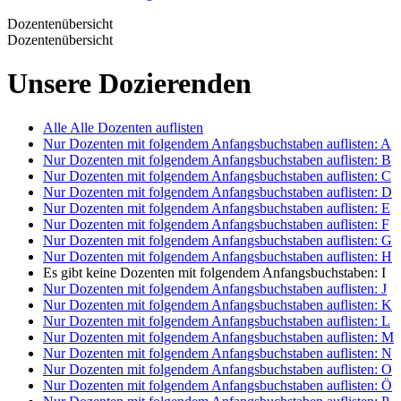
Dozentenübersicht
Dozentenübersicht
Unsere Dozierenden
Alle
Alle Dozenten auflisten
Nur Dozenten mit folgendem Anfangsbuchstaben auflisten:
A
Nur Dozenten mit folgendem Anfangsbuchstaben auflisten:
B
Nur Dozenten mit folgendem Anfangsbuchstaben auflisten:
C
Nur Dozenten mit folgendem Anfangsbuchstaben auflisten:
D
Nur Dozenten mit folgendem Anfangsbuchstaben auflisten:
E
Nur Dozenten mit folgendem Anfangsbuchstaben auflisten:
F
Nur Dozenten mit folgendem Anfangsbuchstaben auflisten:
G
Nur Dozenten mit folgendem Anfangsbuchstaben auflisten:
H
Es gibt keine Dozenten mit folgendem Anfangsbuchstaben:
I
Nur Dozenten mit folgendem Anfangsbuchstaben auflisten:
J
Nur Dozenten mit folgendem Anfangsbuchstaben auflisten:
K
Nur Dozenten mit folgendem Anfangsbuchstaben auflisten:
L
Nur Dozenten mit folgendem Anfangsbuchstaben auflisten:
M
Nur Dozenten mit folgendem Anfangsbuchstaben auflisten:
N
Nur Dozenten mit folgendem Anfangsbuchstaben auflisten:
O
Nur Dozenten mit folgendem Anfangsbuchstaben auflisten:
Ö