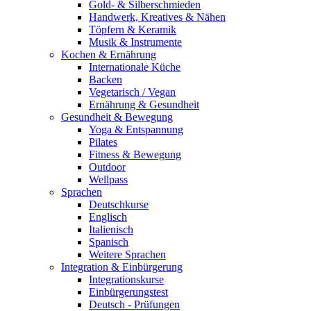
Gold- & Silberschmieden
Handwerk, Kreatives & Nähen
Töpfern & Keramik
Musik & Instrumente
Kochen & Ernährung
Internationale Küche
Backen
Vegetarisch / Vegan
Ernährung & Gesundheit
Gesundheit & Bewegung
Yoga & Entspannung
Pilates
Fitness & Bewegung
Outdoor
Wellpass
Sprachen
Deutschkurse
Englisch
Italienisch
Spanisch
Weitere Sprachen
Integration & Einbürgerung
Integrationskurse
Einbürgerungstest
Deutsch - Prüfungen