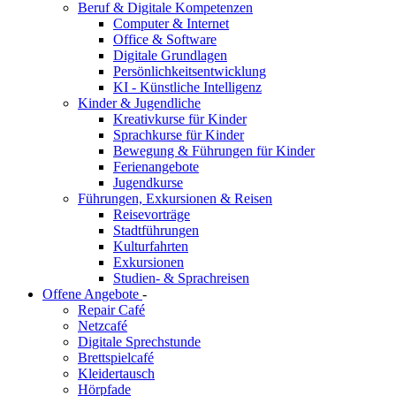
Beruf & Digitale Kompetenzen
Computer & Internet
Office & Software
Digitale Grundlagen
Persönlichkeitsentwicklung
KI - Künstliche Intelligenz
Kinder & Jugendliche
Kreativkurse für Kinder
Sprachkurse für Kinder
Bewegung & Führungen für Kinder
Ferienangebote
Jugendkurse
Führungen, Exkursionen & Reisen
Reisevorträge
Stadtführungen
Kulturfahrten
Exkursionen
Studien- & Sprachreisen
Offene Angebote
-
Repair Café
Netzcafé
Digitale Sprechstunde
Brettspielcafé
Kleidertausch
Hörpfade