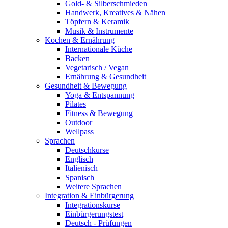
Gold- & Silberschmieden
Handwerk, Kreatives & Nähen
Töpfern & Keramik
Musik & Instrumente
Kochen & Ernährung
Internationale Küche
Backen
Vegetarisch / Vegan
Ernährung & Gesundheit
Gesundheit & Bewegung
Yoga & Entspannung
Pilates
Fitness & Bewegung
Outdoor
Wellpass
Sprachen
Deutschkurse
Englisch
Italienisch
Spanisch
Weitere Sprachen
Integration & Einbürgerung
Integrationskurse
Einbürgerungstest
Deutsch - Prüfungen