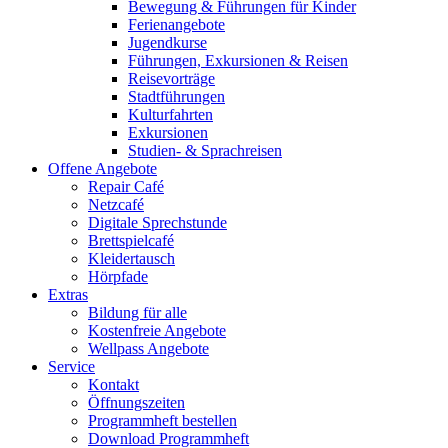
Bewegung & Führungen für Kinder
Ferienangebote
Jugendkurse
Führungen, Exkursionen & Reisen
Reisevorträge
Stadtführungen
Kulturfahrten
Exkursionen
Studien- & Sprachreisen
Offene Angebote
Repair Café
Netzcafé
Digitale Sprechstunde
Brettspielcafé
Kleidertausch
Hörpfade
Extras
Bildung für alle
Kostenfreie Angebote
Wellpass Angebote
Service
Kontakt
Öffnungszeiten
Programmheft bestellen
Download Programmheft