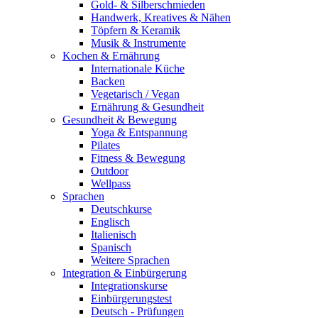
Gold- & Silberschmieden
Handwerk, Kreatives & Nähen
Töpfern & Keramik
Musik & Instrumente
Kochen & Ernährung
Internationale Küche
Backen
Vegetarisch / Vegan
Ernährung & Gesundheit
Gesundheit & Bewegung
Yoga & Entspannung
Pilates
Fitness & Bewegung
Outdoor
Wellpass
Sprachen
Deutschkurse
Englisch
Italienisch
Spanisch
Weitere Sprachen
Integration & Einbürgerung
Integrationskurse
Einbürgerungstest
Deutsch - Prüfungen