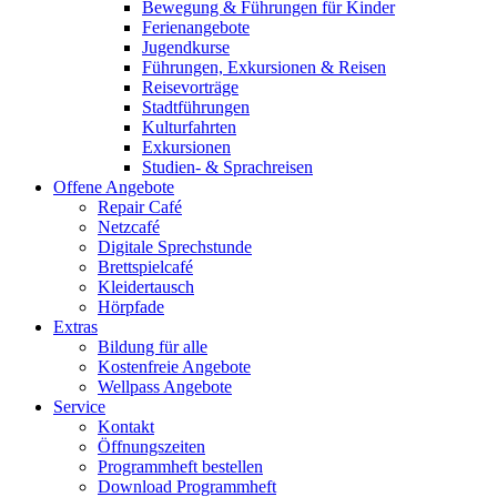
Bewegung & Führungen für Kinder
Ferienangebote
Jugendkurse
Führungen, Exkursionen & Reisen
Reisevorträge
Stadtführungen
Kulturfahrten
Exkursionen
Studien- & Sprachreisen
Offene Angebote
Repair Café
Netzcafé
Digitale Sprechstunde
Brettspielcafé
Kleidertausch
Hörpfade
Extras
Bildung für alle
Kostenfreie Angebote
Wellpass Angebote
Service
Kontakt
Öffnungszeiten
Programmheft bestellen
Download Programmheft