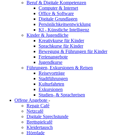
Beruf & Digitale Kompetenzen
Computer & Internet
Office & Software
Digitale Grundlagen
Persönlichkeitsentwicklung
KI - Künstliche Intelligenz
Kinder & Jugendliche
Kreativkurse für Kinder
Sprachkurse für Kinder
Bewegung & Führungen für Kinder
Ferienangebote
Jugendkurse
Führungen, Exkursionen & Reisen
Reisevorträge
Stadtführungen
Kulturfahrten
Exkursionen
Studien- & Sprachreisen
Offene Angebote
-
Repair Café
Netzcafé
Digitale Sprechstunde
Brettspielcafé
Kleidertausch
Hörpfade