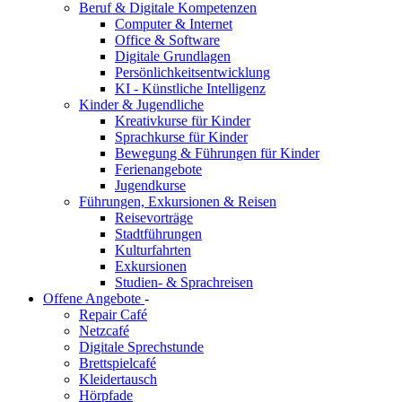
Beruf & Digitale Kompetenzen
Computer & Internet
Office & Software
Digitale Grundlagen
Persönlichkeitsentwicklung
KI - Künstliche Intelligenz
Kinder & Jugendliche
Kreativkurse für Kinder
Sprachkurse für Kinder
Bewegung & Führungen für Kinder
Ferienangebote
Jugendkurse
Führungen, Exkursionen & Reisen
Reisevorträge
Stadtführungen
Kulturfahrten
Exkursionen
Studien- & Sprachreisen
Offene Angebote
-
Repair Café
Netzcafé
Digitale Sprechstunde
Brettspielcafé
Kleidertausch
Hörpfade