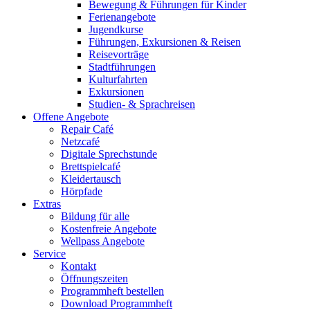
Bewegung & Führungen für Kinder
Ferienangebote
Jugendkurse
Führungen, Exkursionen & Reisen
Reisevorträge
Stadtführungen
Kulturfahrten
Exkursionen
Studien- & Sprachreisen
Offene Angebote
Repair Café
Netzcafé
Digitale Sprechstunde
Brettspielcafé
Kleidertausch
Hörpfade
Extras
Bildung für alle
Kostenfreie Angebote
Wellpass Angebote
Service
Kontakt
Öffnungszeiten
Programmheft bestellen
Download Programmheft