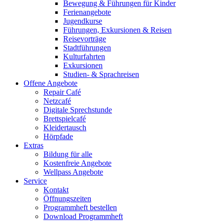
Bewegung & Führungen für Kinder
Ferienangebote
Jugendkurse
Führungen, Exkursionen & Reisen
Reisevorträge
Stadtführungen
Kulturfahrten
Exkursionen
Studien- & Sprachreisen
Offene Angebote
Repair Café
Netzcafé
Digitale Sprechstunde
Brettspielcafé
Kleidertausch
Hörpfade
Extras
Bildung für alle
Kostenfreie Angebote
Wellpass Angebote
Service
Kontakt
Öffnungszeiten
Programmheft bestellen
Download Programmheft