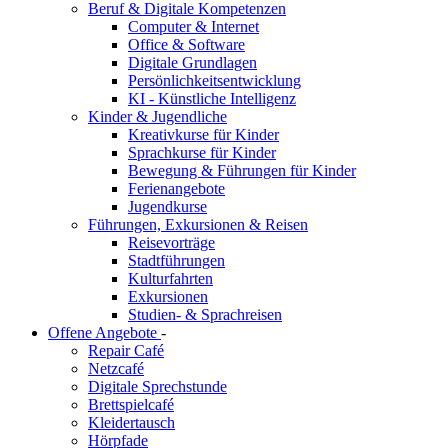
Beruf & Digitale Kompetenzen
Computer & Internet
Office & Software
Digitale Grundlagen
Persönlichkeitsentwicklung
KI - Künstliche Intelligenz
Kinder & Jugendliche
Kreativkurse für Kinder
Sprachkurse für Kinder
Bewegung & Führungen für Kinder
Ferienangebote
Jugendkurse
Führungen, Exkursionen & Reisen
Reisevorträge
Stadtführungen
Kulturfahrten
Exkursionen
Studien- & Sprachreisen
Offene Angebote
-
Repair Café
Netzcafé
Digitale Sprechstunde
Brettspielcafé
Kleidertausch
Hörpfade