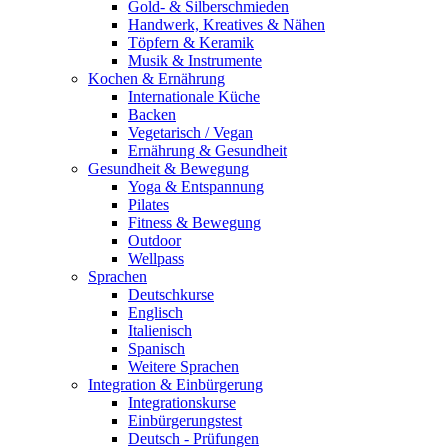
Gold- & Silberschmieden
Handwerk, Kreatives & Nähen
Töpfern & Keramik
Musik & Instrumente
Kochen & Ernährung
Internationale Küche
Backen
Vegetarisch / Vegan
Ernährung & Gesundheit
Gesundheit & Bewegung
Yoga & Entspannung
Pilates
Fitness & Bewegung
Outdoor
Wellpass
Sprachen
Deutschkurse
Englisch
Italienisch
Spanisch
Weitere Sprachen
Integration & Einbürgerung
Integrationskurse
Einbürgerungstest
Deutsch - Prüfungen