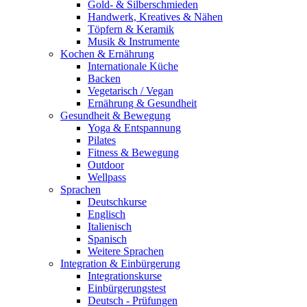
Gold- & Silberschmieden
Handwerk, Kreatives & Nähen
Töpfern & Keramik
Musik & Instrumente
Kochen & Ernährung
Internationale Küche
Backen
Vegetarisch / Vegan
Ernährung & Gesundheit
Gesundheit & Bewegung
Yoga & Entspannung
Pilates
Fitness & Bewegung
Outdoor
Wellpass
Sprachen
Deutschkurse
Englisch
Italienisch
Spanisch
Weitere Sprachen
Integration & Einbürgerung
Integrationskurse
Einbürgerungstest
Deutsch - Prüfungen