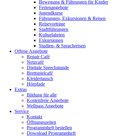
Bewegung & Führungen für Kinder
Ferienangebote
Jugendkurse
Führungen, Exkursionen & Reisen
Reisevorträge
Stadtführungen
Kulturfahrten
Exkursionen
Studien- & Sprachreisen
Offene Angebote
Repair Café
Netzcafé
Digitale Sprechstunde
Brettspielcafé
Kleidertausch
Hörpfade
Extras
Bildung für alle
Kostenfreie Angebote
Wellpass Angebote
Service
Kontakt
Öffnungszeiten
Programmheft bestellen
Download Programmheft