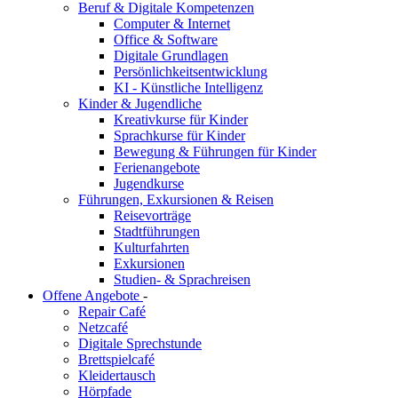
Beruf & Digitale Kompetenzen
Computer & Internet
Office & Software
Digitale Grundlagen
Persönlichkeitsentwicklung
KI - Künstliche Intelligenz
Kinder & Jugendliche
Kreativkurse für Kinder
Sprachkurse für Kinder
Bewegung & Führungen für Kinder
Ferienangebote
Jugendkurse
Führungen, Exkursionen & Reisen
Reisevorträge
Stadtführungen
Kulturfahrten
Exkursionen
Studien- & Sprachreisen
Offene Angebote
-
Repair Café
Netzcafé
Digitale Sprechstunde
Brettspielcafé
Kleidertausch
Hörpfade