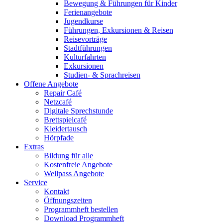
Bewegung & Führungen für Kinder
Ferienangebote
Jugendkurse
Führungen, Exkursionen & Reisen
Reisevorträge
Stadtführungen
Kulturfahrten
Exkursionen
Studien- & Sprachreisen
Offene Angebote
Repair Café
Netzcafé
Digitale Sprechstunde
Brettspielcafé
Kleidertausch
Hörpfade
Extras
Bildung für alle
Kostenfreie Angebote
Wellpass Angebote
Service
Kontakt
Öffnungszeiten
Programmheft bestellen
Download Programmheft