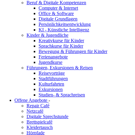
Beruf & Digitale Kompetenzen
Computer & Internet
Office & Software
Digitale Grundlagen
Persönlichkeitsentwicklung
KI - Künstliche Intelligenz
Kinder & Jugendliche
Kreativkurse für Kinder
Sprachkurse für Kinder
Bewegung & Führungen für Kinder
Ferienangebote
Jugendkurse
Führungen, Exkursionen & Reisen
Reisevorträge
Stadtführungen
Kulturfahrten
Exkursionen
Studien- & Sprachreisen
Offene Angebote
-
Repair Café
Netzcafé
Digitale Sprechstunde
Brettspielcafé
Kleidertausch
Hörpfade