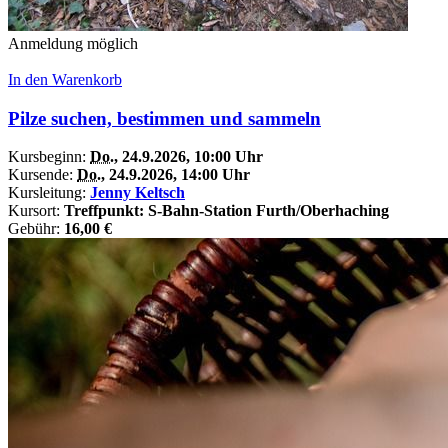
Anmeldung möglich
In den Warenkorb
Pilze suchen, bestimmen und sammeln
Kursbeginn:
Do.
, 24.9.2026, 10:00 Uhr
Kursende:
Do.
, 24.9.2026, 14:00 Uhr
Kursleitung:
Jenny Keltsch
Kursort:
Treffpunkt: S-Bahn-Station Furth/Oberhaching
Gebühr:
16,00 €