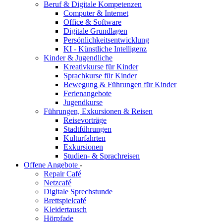
Beruf & Digitale Kompetenzen
Computer & Internet
Office & Software
Digitale Grundlagen
Persönlichkeitsentwicklung
KI - Künstliche Intelligenz
Kinder & Jugendliche
Kreativkurse für Kinder
Sprachkurse für Kinder
Bewegung & Führungen für Kinder
Ferienangebote
Jugendkurse
Führungen, Exkursionen & Reisen
Reisevorträge
Stadtführungen
Kulturfahrten
Exkursionen
Studien- & Sprachreisen
Offene Angebote
-
Repair Café
Netzcafé
Digitale Sprechstunde
Brettspielcafé
Kleidertausch
Hörpfade