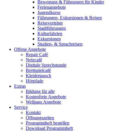
Bewegung & Führungen für Kinder
Ferienangebote
Jugendkurse
Führungen, Exkursionen & Reisen
Reisevorträge
Stadtführungen
Kulturfahrten
Exkursionen
Studien- & Sprachreisen
Offene Angebote
Repair Café
Netzcafé
Digitale Sprechstunde
Brettspielcafé
Kleidertausch
Hörpfade
Extras
Bildung für alle
Kostenfreie Angebote
Wellpass Angebote
Service
Kontakt
Öffnungszeiten
Programmheft bestellen
Download Programmheft