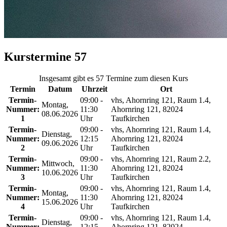
Kurstermine
57
Insgesamt gibt es 57 Termine zum diesen Kurs
Termin
Datum
Uhrzeit
Ort
Termin-
09:00 -
vhs, Ahornring 121, Raum 1.4,
Montag,
Nummer:
11:30
Ahornring 121, 82024
08.06.2026
1
Uhr
Taufkirchen
Termin-
09:00 -
vhs, Ahornring 121, Raum 1.4,
Dienstag,
Nummer:
12:15
Ahornring 121, 82024
09.06.2026
2
Uhr
Taufkirchen
Termin-
09:00 -
vhs, Ahornring 121, Raum 2.2,
Mittwoch,
Nummer:
11:30
Ahornring 121, 82024
10.06.2026
3
Uhr
Taufkirchen
Termin-
09:00 -
vhs, Ahornring 121, Raum 1.4,
Montag,
Nummer:
11:30
Ahornring 121, 82024
15.06.2026
4
Uhr
Taufkirchen
Termin-
09:00 -
vhs, Ahornring 121, Raum 1.4,
Dienstag,
Nummer:
12:15
Ahornring 121, 82024