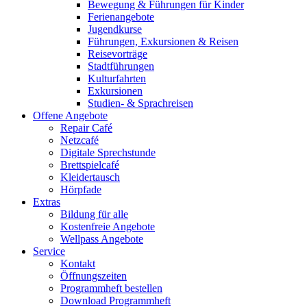
Bewegung & Führungen für Kinder
Ferienangebote
Jugendkurse
Führungen, Exkursionen & Reisen
Reisevorträge
Stadtführungen
Kulturfahrten
Exkursionen
Studien- & Sprachreisen
Offene Angebote
Repair Café
Netzcafé
Digitale Sprechstunde
Brettspielcafé
Kleidertausch
Hörpfade
Extras
Bildung für alle
Kostenfreie Angebote
Wellpass Angebote
Service
Kontakt
Öffnungszeiten
Programmheft bestellen
Download Programmheft