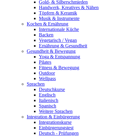
Gold- & Silberschmieden
Handwerk, Kreatives & Nähen
Töpfern & Keramik
Musik & Instrumente
Kochen & Ernährung
Internationale Küche
Backen
Vegetarisch / Vegan
Ernährung & Gesundheit
Gesundheit & Bewegung
Yoga & Entspannung
Pilates
Fitness & Bewegung
Outdoor
Wellpass
Sprachen
Deutschkurse
Englisch
Italienisch
Spanisch
Weitere Sprachen
Integration & Einbürgerung
Integrationskurse
Einbürgerungstest
Deutsch - Prüfungen