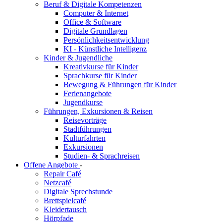
Beruf & Digitale Kompetenzen
Computer & Internet
Office & Software
Digitale Grundlagen
Persönlichkeitsentwicklung
KI - Künstliche Intelligenz
Kinder & Jugendliche
Kreativkurse für Kinder
Sprachkurse für Kinder
Bewegung & Führungen für Kinder
Ferienangebote
Jugendkurse
Führungen, Exkursionen & Reisen
Reisevorträge
Stadtführungen
Kulturfahrten
Exkursionen
Studien- & Sprachreisen
Offene Angebote
-
Repair Café
Netzcafé
Digitale Sprechstunde
Brettspielcafé
Kleidertausch
Hörpfade