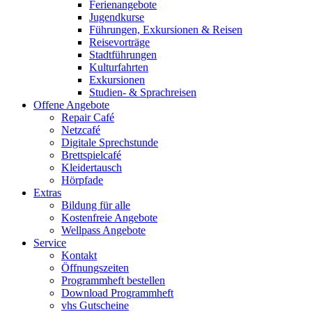
Ferienangebote
Jugendkurse
Führungen, Exkursionen & Reisen
Reisevorträge
Stadtführungen
Kulturfahrten
Exkursionen
Studien- & Sprachreisen
Offene Angebote
Repair Café
Netzcafé
Digitale Sprechstunde
Brettspielcafé
Kleidertausch
Hörpfade
Extras
Bildung für alle
Kostenfreie Angebote
Wellpass Angebote
Service
Kontakt
Öffnungszeiten
Programmheft bestellen
Download Programmheft
vhs Gutscheine