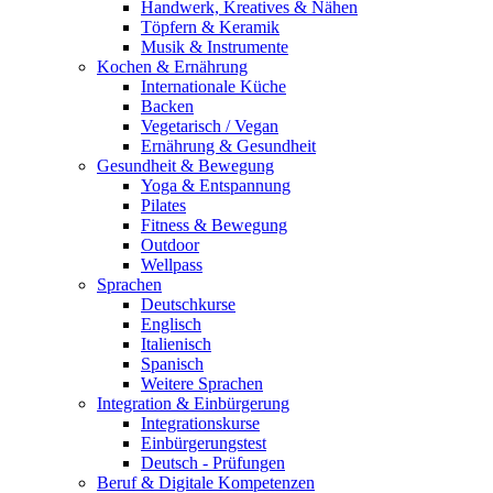
Handwerk, Kreatives & Nähen
Töpfern & Keramik
Musik & Instrumente
Kochen & Ernährung
Internationale Küche
Backen
Vegetarisch / Vegan
Ernährung & Gesundheit
Gesundheit & Bewegung
Yoga & Entspannung
Pilates
Fitness & Bewegung
Outdoor
Wellpass
Sprachen
Deutschkurse
Englisch
Italienisch
Spanisch
Weitere Sprachen
Integration & Einbürgerung
Integrationskurse
Einbürgerungstest
Deutsch - Prüfungen
Beruf & Digitale Kompetenzen