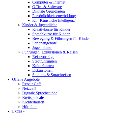
Computer & Internet
Office & Software
Digitale Grundlagen
Persönlichkeitsentwicklung
KI - Künstliche Intelligenz
Kinder & Jugendliche
Kreativkurse für Kinder
Sprachkurse für Kinder
Bewegung & Führungen für Kinder
Ferienangebote
Jugendkurse
Führungen, Exkursionen & Reisen
Reisevorträge
Stadtführungen
Kulturfahrten
Exkursionen
Studien- & Sprachreisen
Offene Angebote
-
Repair Café
Netzcafé
Digitale Sprechstunde
Brettspielcafé
Kleidertausch
Hörpfade
Extras
-