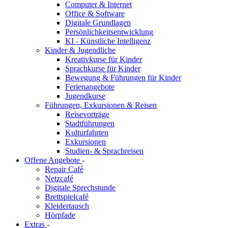
Computer & Internet
Office & Software
Digitale Grundlagen
Persönlichkeitsentwicklung
KI - Künstliche Intelligenz
Kinder & Jugendliche
Kreativkurse für Kinder
Sprachkurse für Kinder
Bewegung & Führungen für Kinder
Ferienangebote
Jugendkurse
Führungen, Exkursionen & Reisen
Reisevorträge
Stadtführungen
Kulturfahrten
Exkursionen
Studien- & Sprachreisen
Offene Angebote
-
Repair Café
Netzcafé
Digitale Sprechstunde
Brettspielcafé
Kleidertausch
Hörpfade
Extras
-