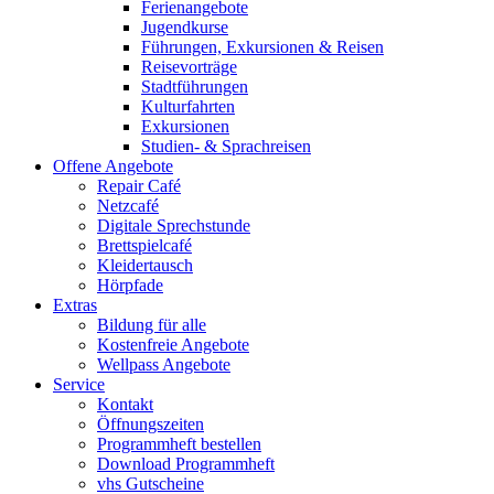
Ferienangebote
Jugendkurse
Führungen, Exkursionen & Reisen
Reisevorträge
Stadtführungen
Kulturfahrten
Exkursionen
Studien- & Sprachreisen
Offene Angebote
Repair Café
Netzcafé
Digitale Sprechstunde
Brettspielcafé
Kleidertausch
Hörpfade
Extras
Bildung für alle
Kostenfreie Angebote
Wellpass Angebote
Service
Kontakt
Öffnungszeiten
Programmheft bestellen
Download Programmheft
vhs Gutscheine