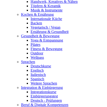
Handwerk, Kreatives & Nähen
Töpfern & Keramik
Musik & Instrumente
Kochen & Ernährung
Internationale Küche
Backen
Vegetarisch / Vegan
Ernährung & Gesundheit
Gesundheit & Bewegung
Yoga & Entspannung
Pilates
Fitness & Bewegung
Outdoor
Wellpass
Sprachen
Deutschkurse
Englisch
Italienisch
Spanisch
Weitere Sprachen
Integration & Einbürgerung
Integrationskurse
Einbürgerungstest
Deutsch - Prüfungen
Beruf & Digitale Kompetenzen