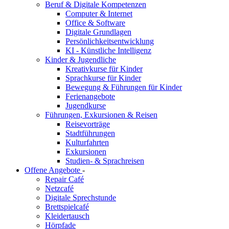
Beruf & Digitale Kompetenzen
Computer & Internet
Office & Software
Digitale Grundlagen
Persönlichkeitsentwicklung
KI - Künstliche Intelligenz
Kinder & Jugendliche
Kreativkurse für Kinder
Sprachkurse für Kinder
Bewegung & Führungen für Kinder
Ferienangebote
Jugendkurse
Führungen, Exkursionen & Reisen
Reisevorträge
Stadtführungen
Kulturfahrten
Exkursionen
Studien- & Sprachreisen
Offene Angebote
-
Repair Café
Netzcafé
Digitale Sprechstunde
Brettspielcafé
Kleidertausch
Hörpfade