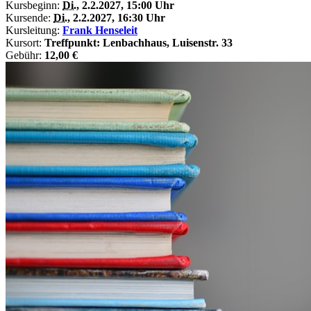
Kursbeginn:
Di.
, 2.2.2027, 15:00 Uhr
Kursende:
Di.
, 2.2.2027, 16:30 Uhr
Kursleitung:
Frank Henseleit
Kursort:
Treffpunkt: Lenbachhaus, Luisenstr. 33
Gebühr:
12,00 €