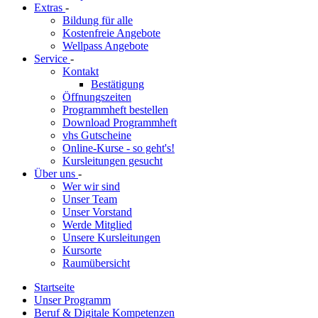
Extras
-
Bildung für alle
Kostenfreie Angebote
Wellpass Angebote
Service
-
Kontakt
Bestätigung
Öffnungszeiten
Programmheft bestellen
Download Programmheft
vhs Gutscheine
Online-Kurse - so geht's!
Kursleitungen gesucht
Über uns
-
Wer wir sind
Unser Team
Unser Vorstand
Werde Mitglied
Unsere Kursleitungen
Kursorte
Raumübersicht
Startseite
Unser Programm
Beruf & Digitale Kompetenzen