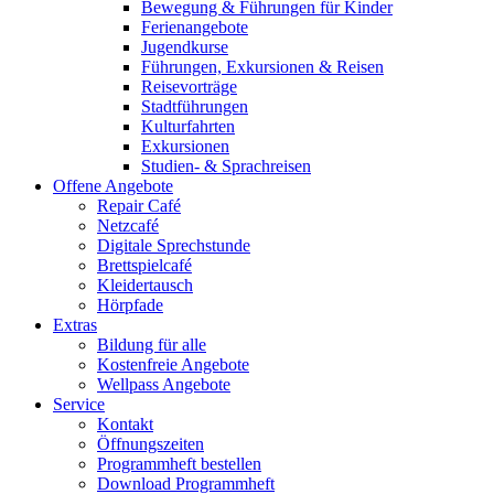
Bewegung & Führungen für Kinder
Ferienangebote
Jugendkurse
Führungen, Exkursionen & Reisen
Reisevorträge
Stadtführungen
Kulturfahrten
Exkursionen
Studien- & Sprachreisen
Offene Angebote
Repair Café
Netzcafé
Digitale Sprechstunde
Brettspielcafé
Kleidertausch
Hörpfade
Extras
Bildung für alle
Kostenfreie Angebote
Wellpass Angebote
Service
Kontakt
Öffnungszeiten
Programmheft bestellen
Download Programmheft