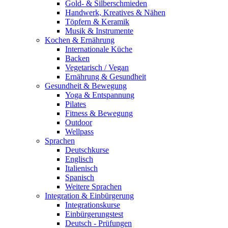
Gold- & Silberschmieden
Handwerk, Kreatives & Nähen
Töpfern & Keramik
Musik & Instrumente
Kochen & Ernährung
Internationale Küche
Backen
Vegetarisch / Vegan
Ernährung & Gesundheit
Gesundheit & Bewegung
Yoga & Entspannung
Pilates
Fitness & Bewegung
Outdoor
Wellpass
Sprachen
Deutschkurse
Englisch
Italienisch
Spanisch
Weitere Sprachen
Integration & Einbürgerung
Integrationskurse
Einbürgerungstest
Deutsch - Prüfungen