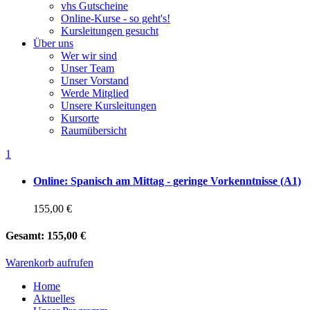
vhs Gutscheine
Online-Kurse - so geht's!
Kursleitungen gesucht
Über uns
Wer wir sind
Unser Team
Unser Vorstand
Werde Mitglied
Unsere Kursleitungen
Kursorte
Raumübersicht
1
Online: Spanisch am Mittag - geringe Vorkenntnisse (A1)
155,00 €
Gesamt:
155,00 €
Warenkorb aufrufen
Home
Aktuelles