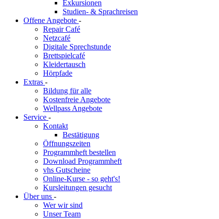
Exkursionen
Studien- & Sprachreisen
Offene Angebote
-
Repair Café
Netzcafé
Digitale Sprechstunde
Brettspielcafé
Kleidertausch
Hörpfade
Extras
-
Bildung für alle
Kostenfreie Angebote
Wellpass Angebote
Service
-
Kontakt
Bestätigung
Öffnungszeiten
Programmheft bestellen
Download Programmheft
vhs Gutscheine
Online-Kurse - so geht's!
Kursleitungen gesucht
Über uns
-
Wer wir sind
Unser Team