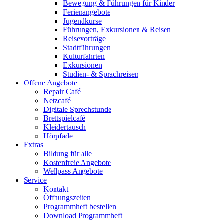
Bewegung & Führungen für Kinder
Ferienangebote
Jugendkurse
Führungen, Exkursionen & Reisen
Reisevorträge
Stadtführungen
Kulturfahrten
Exkursionen
Studien- & Sprachreisen
Offene Angebote
Repair Café
Netzcafé
Digitale Sprechstunde
Brettspielcafé
Kleidertausch
Hörpfade
Extras
Bildung für alle
Kostenfreie Angebote
Wellpass Angebote
Service
Kontakt
Öffnungszeiten
Programmheft bestellen
Download Programmheft