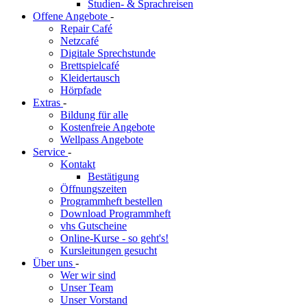
Studien- & Sprachreisen
Offene Angebote
-
Repair Café
Netzcafé
Digitale Sprechstunde
Brettspielcafé
Kleidertausch
Hörpfade
Extras
-
Bildung für alle
Kostenfreie Angebote
Wellpass Angebote
Service
-
Kontakt
Bestätigung
Öffnungszeiten
Programmheft bestellen
Download Programmheft
vhs Gutscheine
Online-Kurse - so geht's!
Kursleitungen gesucht
Über uns
-
Wer wir sind
Unser Team
Unser Vorstand