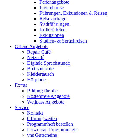
Ferienangebote
Jugendkurse
Führungen, Exkursionen & Reisen
Reisevorträge
Stadtführungen
Kulturfahrten
Exkursionen
Studien- & Sprachreisen
Offene Angebote
Repair Café
Netzcafé
Digitale Sprechstunde
Brettspielcafé
Kleidertausch
Hörpfade
Extras
Bildung für alle
Kostenfreie Angebote
Wellpass Angebote
Service
Kontakt
Öffnungszeiten
Programmheft bestellen
Download Programmheft
vhs Gutscheine