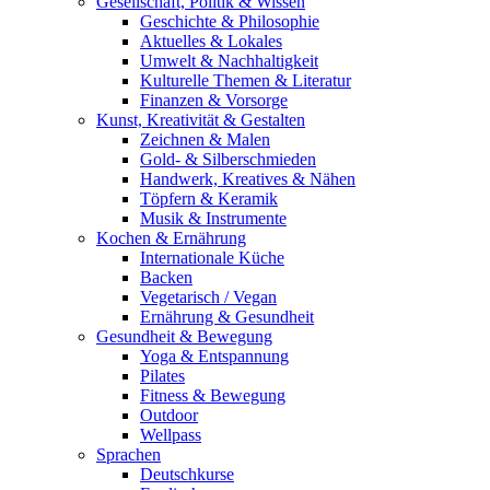
Gesellschaft, Politik & Wissen
Geschichte & Philosophie
Aktuelles & Lokales
Umwelt & Nachhaltigkeit
Kulturelle Themen & Literatur
Finanzen & Vorsorge
Kunst, Kreativität & Gestalten
Zeichnen & Malen
Gold- & Silberschmieden
Handwerk, Kreatives & Nähen
Töpfern & Keramik
Musik & Instrumente
Kochen & Ernährung
Internationale Küche
Backen
Vegetarisch / Vegan
Ernährung & Gesundheit
Gesundheit & Bewegung
Yoga & Entspannung
Pilates
Fitness & Bewegung
Outdoor
Wellpass
Sprachen
Deutschkurse