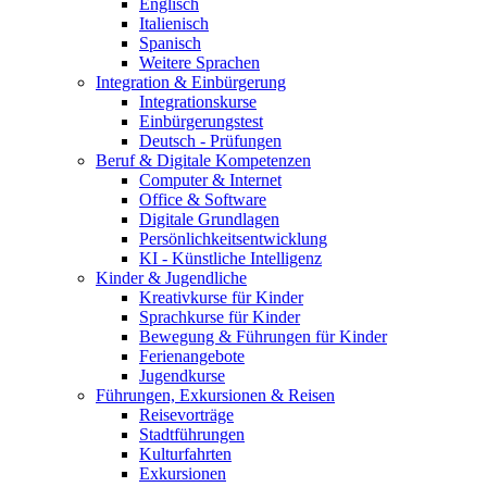
Englisch
Italienisch
Spanisch
Weitere Sprachen
Integration & Einbürgerung
Integrationskurse
Einbürgerungstest
Deutsch - Prüfungen
Beruf & Digitale Kompetenzen
Computer & Internet
Office & Software
Digitale Grundlagen
Persönlichkeitsentwicklung
KI - Künstliche Intelligenz
Kinder & Jugendliche
Kreativkurse für Kinder
Sprachkurse für Kinder
Bewegung & Führungen für Kinder
Ferienangebote
Jugendkurse
Führungen, Exkursionen & Reisen
Reisevorträge
Stadtführungen
Kulturfahrten
Exkursionen