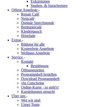
Exkursionen
Studien- & Sprachreisen
Offene Angebote
-
Repair Café
Netzcafé
Digitale Sprechstunde
Brettspielcafé
Kleidertausch
Hörpfade
Extras
-
Bildung für alle
Kostenfreie Angebote
Wellpass Angebote
Service
-
Kontakt
Bestätigung
Öffnungszeiten
Programmheft bestellen
Download Programmheft
vhs Gutscheine
Online-Kurse - so geht's!
Kursleitungen gesucht
Über uns
-
Wer wir sind
Unser Team