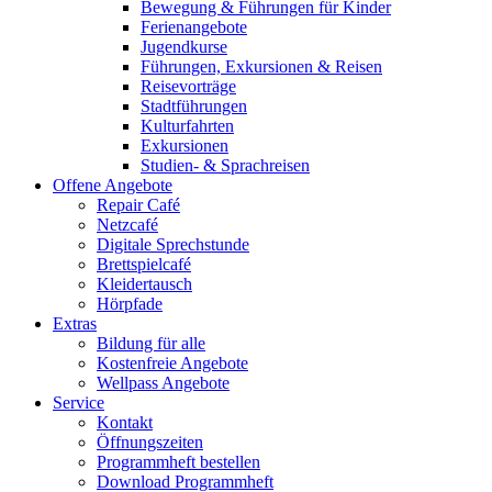
Bewegung & Führungen für Kinder
Ferienangebote
Jugendkurse
Führungen, Exkursionen & Reisen
Reisevorträge
Stadtführungen
Kulturfahrten
Exkursionen
Studien- & Sprachreisen
Offene Angebote
Repair Café
Netzcafé
Digitale Sprechstunde
Brettspielcafé
Kleidertausch
Hörpfade
Extras
Bildung für alle
Kostenfreie Angebote
Wellpass Angebote
Service
Kontakt
Öffnungszeiten
Programmheft bestellen
Download Programmheft