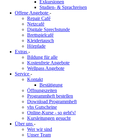
Exkursionen
Studien- & Sprachreisen
Offene Angebote
-
Repair Café
Netzcafé
Digitale Sprechstunde
Brettspielcafé
Kleidertausch
Hörpfade
Extras
-
Bildung für alle
Kostenfreie Angebote
Wellpass Angebote
Service
-
Kontakt
Bestätigung
Öffnungszeiten
Programmheft bestellen
Download Programmheft
vhs Gutscheine
Online-Kurse - so geht's!
Kursleitungen gesucht
Über uns
-
Wer wir sind
Unser Team