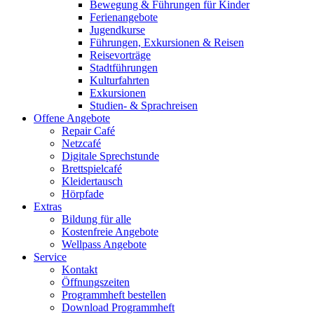
Bewegung & Führungen für Kinder
Ferienangebote
Jugendkurse
Führungen, Exkursionen & Reisen
Reisevorträge
Stadtführungen
Kulturfahrten
Exkursionen
Studien- & Sprachreisen
Offene Angebote
Repair Café
Netzcafé
Digitale Sprechstunde
Brettspielcafé
Kleidertausch
Hörpfade
Extras
Bildung für alle
Kostenfreie Angebote
Wellpass Angebote
Service
Kontakt
Öffnungszeiten
Programmheft bestellen
Download Programmheft