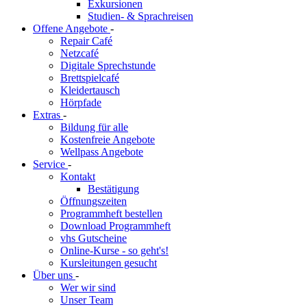
Exkursionen
Studien- & Sprachreisen
Offene Angebote
-
Repair Café
Netzcafé
Digitale Sprechstunde
Brettspielcafé
Kleidertausch
Hörpfade
Extras
-
Bildung für alle
Kostenfreie Angebote
Wellpass Angebote
Service
-
Kontakt
Bestätigung
Öffnungszeiten
Programmheft bestellen
Download Programmheft
vhs Gutscheine
Online-Kurse - so geht's!
Kursleitungen gesucht
Über uns
-
Wer wir sind
Unser Team