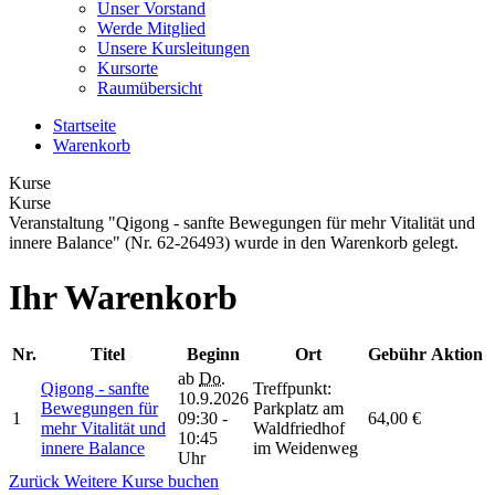
Unser Vorstand
Werde Mitglied
Unsere Kursleitungen
Kursorte
Raumübersicht
Startseite
Warenkorb
Kurse
Kurse
Veranstaltung "Qigong - sanfte Bewegungen für mehr Vitalität und
innere Balance" (Nr. 62-26493) wurde in den Warenkorb gelegt.
Ihr Warenkorb
Nr.
Titel
Beginn
Ort
Gebühr
Aktion
ab
Do.
Qigong - sanfte
Treffpunkt:
10.9.2026
Bewegungen für
Parkplatz am
1
09:30 -
64,00 €
mehr Vitalität und
Waldfriedhof
10:45
innere Balance
im Weidenweg
Uhr
Zurück
Weitere Kurse buchen