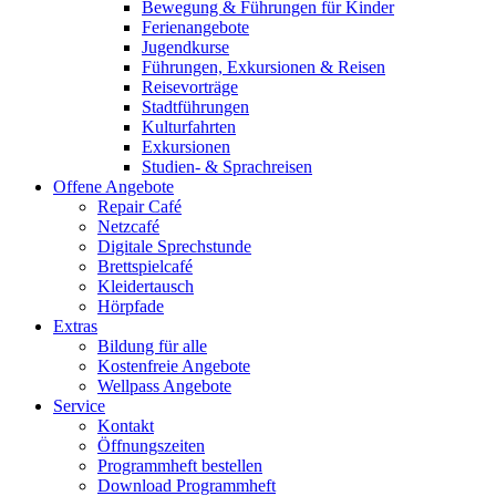
Bewegung & Führungen für Kinder
Ferienangebote
Jugendkurse
Führungen, Exkursionen & Reisen
Reisevorträge
Stadtführungen
Kulturfahrten
Exkursionen
Studien- & Sprachreisen
Offene Angebote
Repair Café
Netzcafé
Digitale Sprechstunde
Brettspielcafé
Kleidertausch
Hörpfade
Extras
Bildung für alle
Kostenfreie Angebote
Wellpass Angebote
Service
Kontakt
Öffnungszeiten
Programmheft bestellen
Download Programmheft