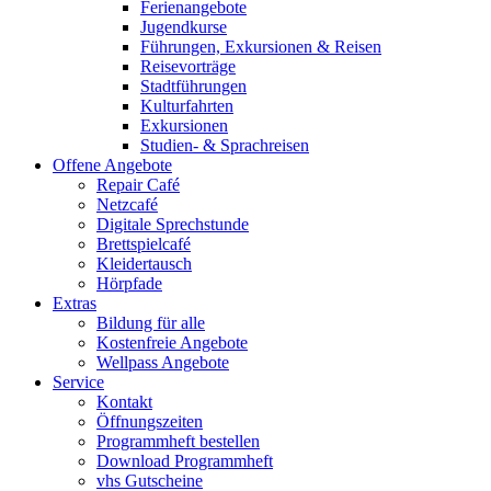
Ferienangebote
Jugendkurse
Führungen, Exkursionen & Reisen
Reisevorträge
Stadtführungen
Kulturfahrten
Exkursionen
Studien- & Sprachreisen
Offene Angebote
Repair Café
Netzcafé
Digitale Sprechstunde
Brettspielcafé
Kleidertausch
Hörpfade
Extras
Bildung für alle
Kostenfreie Angebote
Wellpass Angebote
Service
Kontakt
Öffnungszeiten
Programmheft bestellen
Download Programmheft
vhs Gutscheine