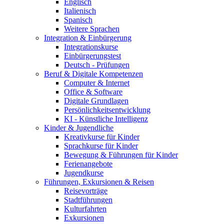
Englisch
Italienisch
Spanisch
Weitere Sprachen
Integration & Einbürgerung
Integrationskurse
Einbürgerungstest
Deutsch - Prüfungen
Beruf & Digitale Kompetenzen
Computer & Internet
Office & Software
Digitale Grundlagen
Persönlichkeitsentwicklung
KI - Künstliche Intelligenz
Kinder & Jugendliche
Kreativkurse für Kinder
Sprachkurse für Kinder
Bewegung & Führungen für Kinder
Ferienangebote
Jugendkurse
Führungen, Exkursionen & Reisen
Reisevorträge
Stadtführungen
Kulturfahrten
Exkursionen