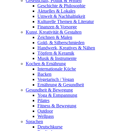
Gesellschaft, Politik & Wissen
Geschichte & Philosophie
Aktuelles & Lokales
Umwelt & Nachhaltigkeit
Kulturelle Themen & Literatur
Finanzen & Vorsorge
Kunst, Kreativität & Gestalten
Zeichnen & Malen
Gold- & Silberschmieden
Handwerk, Kreatives & Nähen
Töpfern & Keramik
Musik & Instrumente
Kochen & Ernährung
Internationale Küche
Backen
Vegetarisch / Vegan
Ernährung & Gesundheit
Gesundheit & Bewegung
Yoga & Entspannung
Pilates
Fitness & Bewegung
Outdoor
Wellpass
Sprachen
Deutschkurse