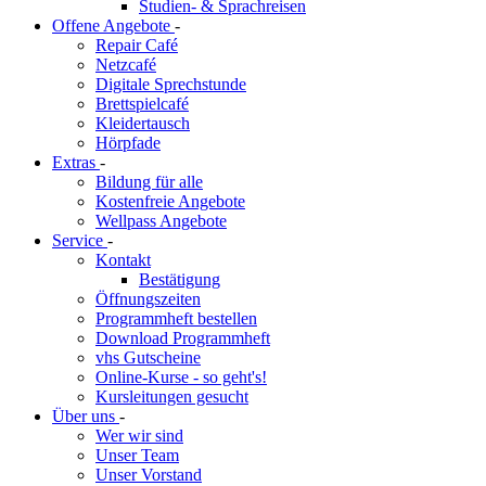
Studien- & Sprachreisen
Offene Angebote
-
Repair Café
Netzcafé
Digitale Sprechstunde
Brettspielcafé
Kleidertausch
Hörpfade
Extras
-
Bildung für alle
Kostenfreie Angebote
Wellpass Angebote
Service
-
Kontakt
Bestätigung
Öffnungszeiten
Programmheft bestellen
Download Programmheft
vhs Gutscheine
Online-Kurse - so geht's!
Kursleitungen gesucht
Über uns
-
Wer wir sind
Unser Team
Unser Vorstand