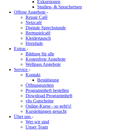
Exkursionen
Studien- & Sprachreisen
Offene Angebote
-
Repair Café
Netzcafé
Digitale Sprechstunde
Brettspielcafé
Kleidertausch
Hörpfade
Extras
-
Bildung für alle
Kostenfreie Angebote
Wellpass Angebote
Service
-
Kontakt
Bestätigung
Öffnungszeiten
Programmheft bestellen
Download Programmheft
vhs Gutscheine
Online-Kurse - so geht's!
Kursleitungen gesucht
Über uns
-
Wer wir sind
Unser Team