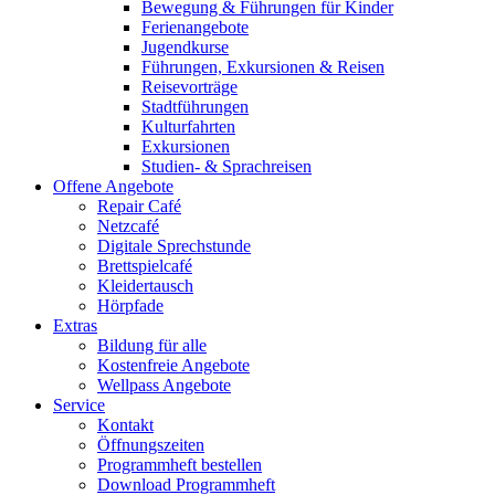
Bewegung & Führungen für Kinder
Ferienangebote
Jugendkurse
Führungen, Exkursionen & Reisen
Reisevorträge
Stadtführungen
Kulturfahrten
Exkursionen
Studien- & Sprachreisen
Offene Angebote
Repair Café
Netzcafé
Digitale Sprechstunde
Brettspielcafé
Kleidertausch
Hörpfade
Extras
Bildung für alle
Kostenfreie Angebote
Wellpass Angebote
Service
Kontakt
Öffnungszeiten
Programmheft bestellen
Download Programmheft