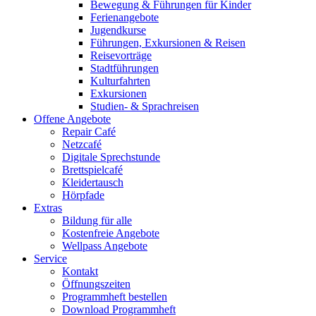
Bewegung & Führungen für Kinder
Ferienangebote
Jugendkurse
Führungen, Exkursionen & Reisen
Reisevorträge
Stadtführungen
Kulturfahrten
Exkursionen
Studien- & Sprachreisen
Offene Angebote
Repair Café
Netzcafé
Digitale Sprechstunde
Brettspielcafé
Kleidertausch
Hörpfade
Extras
Bildung für alle
Kostenfreie Angebote
Wellpass Angebote
Service
Kontakt
Öffnungszeiten
Programmheft bestellen
Download Programmheft