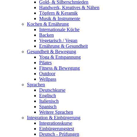
Gold- & Silberschmieden
Handwerk, Kreatives & Nähen
Töpfern & Keramik
Musik & Instrumente
Kochen & Ernährung
Internationale Küche
Backen
Vegetarisch / Vegan
Ernährung & Gesundheit
Gesundheit & Bewegung
Yoga & Entspannung
Pilates
Fitness & Bewegung
Outdoor
Wellpass
Sprachen
Deutschkurse
Englisch
Italienisch
Spanisch
Weitere Sprachen
Integration & Einbürgerung
Integrationskurse
Einbürgerungstest
Deutsch - Prüfungen