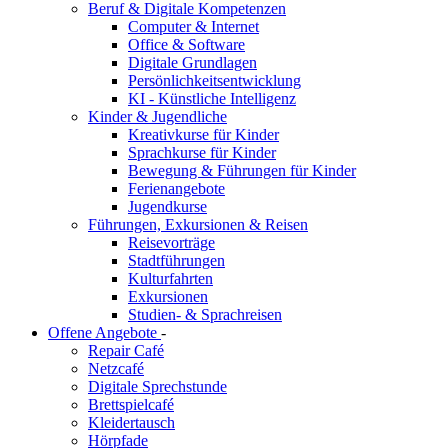
Beruf & Digitale Kompetenzen
Computer & Internet
Office & Software
Digitale Grundlagen
Persönlichkeitsentwicklung
KI - Künstliche Intelligenz
Kinder & Jugendliche
Kreativkurse für Kinder
Sprachkurse für Kinder
Bewegung & Führungen für Kinder
Ferienangebote
Jugendkurse
Führungen, Exkursionen & Reisen
Reisevorträge
Stadtführungen
Kulturfahrten
Exkursionen
Studien- & Sprachreisen
Offene Angebote
-
Repair Café
Netzcafé
Digitale Sprechstunde
Brettspielcafé
Kleidertausch
Hörpfade