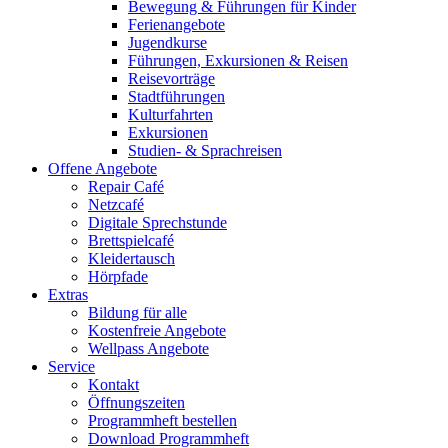
Bewegung & Führungen für Kinder
Ferienangebote
Jugendkurse
Führungen, Exkursionen & Reisen
Reisevorträge
Stadtführungen
Kulturfahrten
Exkursionen
Studien- & Sprachreisen
Offene Angebote
Repair Café
Netzcafé
Digitale Sprechstunde
Brettspielcafé
Kleidertausch
Hörpfade
Extras
Bildung für alle
Kostenfreie Angebote
Wellpass Angebote
Service
Kontakt
Öffnungszeiten
Programmheft bestellen
Download Programmheft