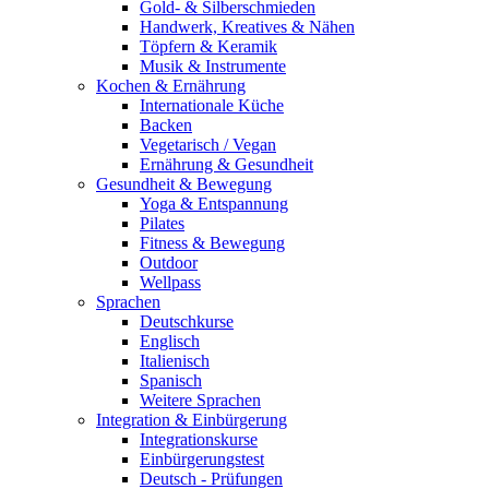
Gold- & Silberschmieden
Handwerk, Kreatives & Nähen
Töpfern & Keramik
Musik & Instrumente
Kochen & Ernährung
Internationale Küche
Backen
Vegetarisch / Vegan
Ernährung & Gesundheit
Gesundheit & Bewegung
Yoga & Entspannung
Pilates
Fitness & Bewegung
Outdoor
Wellpass
Sprachen
Deutschkurse
Englisch
Italienisch
Spanisch
Weitere Sprachen
Integration & Einbürgerung
Integrationskurse
Einbürgerungstest
Deutsch - Prüfungen