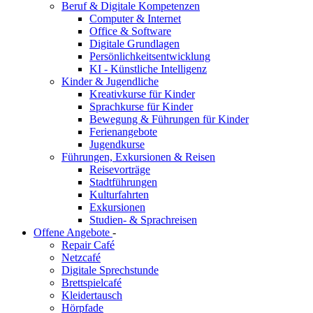
Beruf & Digitale Kompetenzen
Computer & Internet
Office & Software
Digitale Grundlagen
Persönlichkeitsentwicklung
KI - Künstliche Intelligenz
Kinder & Jugendliche
Kreativkurse für Kinder
Sprachkurse für Kinder
Bewegung & Führungen für Kinder
Ferienangebote
Jugendkurse
Führungen, Exkursionen & Reisen
Reisevorträge
Stadtführungen
Kulturfahrten
Exkursionen
Studien- & Sprachreisen
Offene Angebote
-
Repair Café
Netzcafé
Digitale Sprechstunde
Brettspielcafé
Kleidertausch
Hörpfade