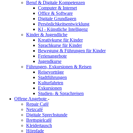
Beruf & Digitale Kompetenzen
Computer & Internet
Office & Software
Digitale Grundlagen
Persönlichkeitsentwicklung
KI - Künstliche Intelligenz
Kinder & Jugendliche
Kreativkurse für Kinder
Sprachkurse für Kinder
Bewegung & Führungen für Kinder
Ferienangebote
Jugendkurse
Führungen, Exkursionen & Reisen
Reisevorträge
Stadtführungen
Kulturfahrten
Exkursionen
Studien- & Sprachreisen
Offene Angebote
-
Repair Café
Netzcafé
Digitale Sprechstunde
Brettspielcafé
Kleidertausch
Hörpfade