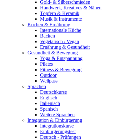
Gold- & Silberschmieden
Handwerk, Kreatives & Nähen
Töpfern & Keramik
Musik & Instrumente
Kochen & Ernährung
Internationale Küche
Backen
Vegetarisch / Vegan
Ernährung & Gesundheit
Gesundheit & Bewegung
Yoga & Entspannung
Pilates
Fitness & Bewegung
Outdoor
Wellpass
Sprachen
Deutschkurse
Englisch
Italienisch
Spanisch
Weitere Sprachen
Integration & Einbürgerung
Integrationskurse
Einbürgerungstest
Deutsch - Prüfungen