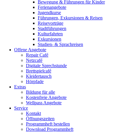
Bewegung & Führungen für Kinder
Ferienangebote
Jugendkurse
Führungen, Exkursionen & Reisen
Reisevorträge
Stadtführungen
Kulturfahrten
Exkursionen
Studien- & Sprachreisen
Offene Angebote
Repair Café
Netzcafé
Digitale Sprechstunde
Brettspielcafé
Kleidertausch
Hörpfade
Extras
Bildung für alle
Kostenfreie Angebote
Wellpass Angebote
Service
Kontakt
Öffnungszeiten
Programmheft bestellen
Download Programmheft