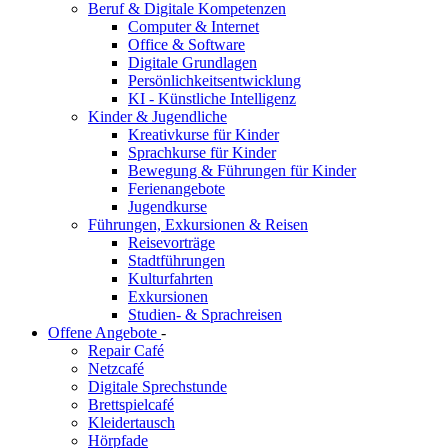
Beruf & Digitale Kompetenzen
Computer & Internet
Office & Software
Digitale Grundlagen
Persönlichkeitsentwicklung
KI - Künstliche Intelligenz
Kinder & Jugendliche
Kreativkurse für Kinder
Sprachkurse für Kinder
Bewegung & Führungen für Kinder
Ferienangebote
Jugendkurse
Führungen, Exkursionen & Reisen
Reisevorträge
Stadtführungen
Kulturfahrten
Exkursionen
Studien- & Sprachreisen
Offene Angebote
-
Repair Café
Netzcafé
Digitale Sprechstunde
Brettspielcafé
Kleidertausch
Hörpfade