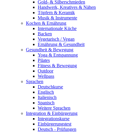
Gold- & Silberschmieden
Handwerk, Kreatives & Nähen
Töpfern & Keramik
Musik & Instrumente
Kochen & Ernährung
Internationale Küche
Backen
Vegetarisch / Vegan
Ernährung & Gesundheit
Gesundheit & Bewegung
Yoga & Entspannung
Pilates
Fitness & Bewegung
Outdoor
Wellpass
Sprachen
Deutschkurse
Englisch
Italienisch
Spanisch
Weitere Sprachen
Integration & Einbürgerung
Integrationskurse
Einbürgerungstest
Deutsch - Prüfungen