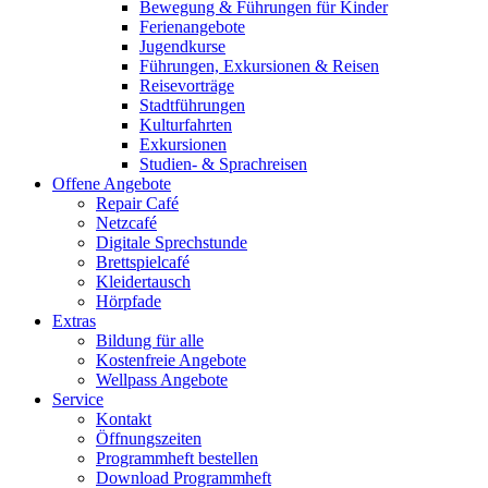
Bewegung & Führungen für Kinder
Ferienangebote
Jugendkurse
Führungen, Exkursionen & Reisen
Reisevorträge
Stadtführungen
Kulturfahrten
Exkursionen
Studien- & Sprachreisen
Offene Angebote
Repair Café
Netzcafé
Digitale Sprechstunde
Brettspielcafé
Kleidertausch
Hörpfade
Extras
Bildung für alle
Kostenfreie Angebote
Wellpass Angebote
Service
Kontakt
Öffnungszeiten
Programmheft bestellen
Download Programmheft