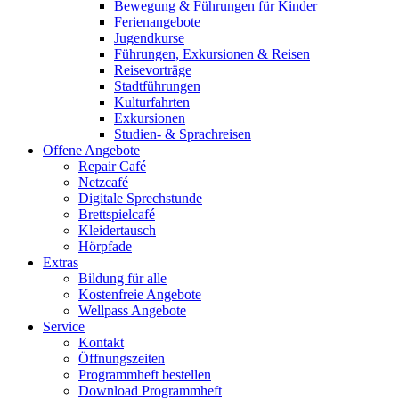
Bewegung & Führungen für Kinder
Ferienangebote
Jugendkurse
Führungen, Exkursionen & Reisen
Reisevorträge
Stadtführungen
Kulturfahrten
Exkursionen
Studien- & Sprachreisen
Offene Angebote
Repair Café
Netzcafé
Digitale Sprechstunde
Brettspielcafé
Kleidertausch
Hörpfade
Extras
Bildung für alle
Kostenfreie Angebote
Wellpass Angebote
Service
Kontakt
Öffnungszeiten
Programmheft bestellen
Download Programmheft