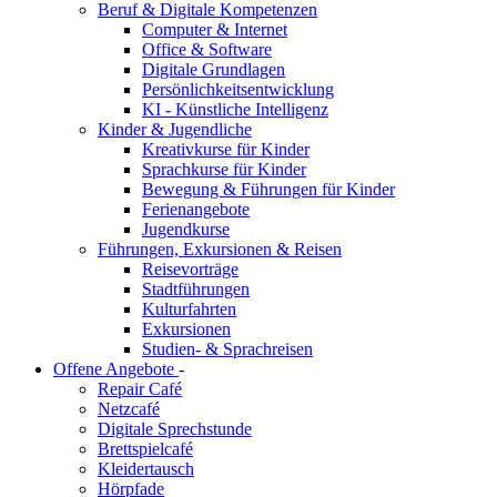
Beruf & Digitale Kompetenzen
Computer & Internet
Office & Software
Digitale Grundlagen
Persönlichkeitsentwicklung
KI - Künstliche Intelligenz
Kinder & Jugendliche
Kreativkurse für Kinder
Sprachkurse für Kinder
Bewegung & Führungen für Kinder
Ferienangebote
Jugendkurse
Führungen, Exkursionen & Reisen
Reisevorträge
Stadtführungen
Kulturfahrten
Exkursionen
Studien- & Sprachreisen
Offene Angebote
-
Repair Café
Netzcafé
Digitale Sprechstunde
Brettspielcafé
Kleidertausch
Hörpfade