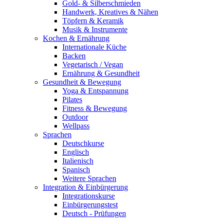
Gold- & Silberschmieden
Handwerk, Kreatives & Nähen
Töpfern & Keramik
Musik & Instrumente
Kochen & Ernährung
Internationale Küche
Backen
Vegetarisch / Vegan
Ernährung & Gesundheit
Gesundheit & Bewegung
Yoga & Entspannung
Pilates
Fitness & Bewegung
Outdoor
Wellpass
Sprachen
Deutschkurse
Englisch
Italienisch
Spanisch
Weitere Sprachen
Integration & Einbürgerung
Integrationskurse
Einbürgerungstest
Deutsch - Prüfungen