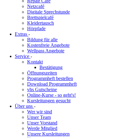
Repair Café
Netzcafé
Digitale Sprechstunde
Brettspielcafé
Kleidertausch
Hörpfade
Extras
-
Bildung für alle
Kostenfreie Angebote
Wellpass Angebote
Service
-
Kontakt
Bestätigung
Öffnungszeiten
Programmheft bestellen
Download Programmheft
vhs Gutscheine
Online-Kurse - so geht's!
Kursleitungen gesucht
Über uns
-
Wer wir sind
Unser Team
Unser Vorstand
Werde Mitglied
Unsere Kursleitungen