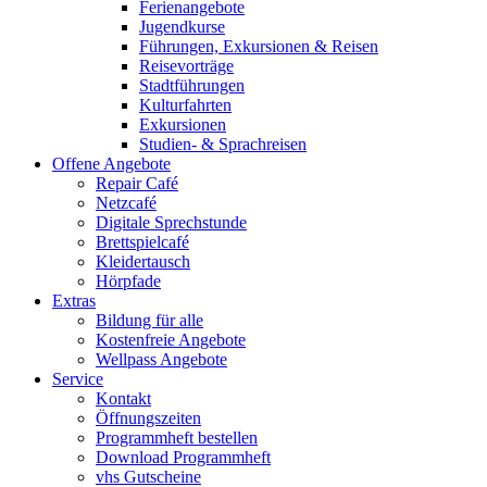
Ferienangebote
Jugendkurse
Führungen, Exkursionen & Reisen
Reisevorträge
Stadtführungen
Kulturfahrten
Exkursionen
Studien- & Sprachreisen
Offene Angebote
Repair Café
Netzcafé
Digitale Sprechstunde
Brettspielcafé
Kleidertausch
Hörpfade
Extras
Bildung für alle
Kostenfreie Angebote
Wellpass Angebote
Service
Kontakt
Öffnungszeiten
Programmheft bestellen
Download Programmheft
vhs Gutscheine