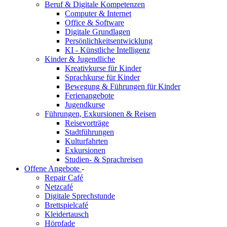
Beruf & Digitale Kompetenzen
Computer & Internet
Office & Software
Digitale Grundlagen
Persönlichkeitsentwicklung
KI - Künstliche Intelligenz
Kinder & Jugendliche
Kreativkurse für Kinder
Sprachkurse für Kinder
Bewegung & Führungen für Kinder
Ferienangebote
Jugendkurse
Führungen, Exkursionen & Reisen
Reisevorträge
Stadtführungen
Kulturfahrten
Exkursionen
Studien- & Sprachreisen
Offene Angebote
-
Repair Café
Netzcafé
Digitale Sprechstunde
Brettspielcafé
Kleidertausch
Hörpfade