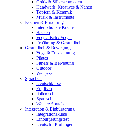
Gold- & Silberschmieden
Handwerk, Kreatives & Nähen
Töpfern & Keramik
Musik & Instrumente
Kochen & Ernährung
Internationale Küche
Backen
Vegetarisch / Vegan
Ernährung & Gesundheit
Gesundheit & Bewegung
Yoga & Entspannung
Pilates
Fitness & Bewegung
Outdoor
Wellpass
Sprachen
Deutschkurse
Englisch
Italienisch
Spanisch
Weitere Sprachen
Integration & Einbürgerung
Integrationskurse
Einbürgerungstest
Deutsch - Prüfungen