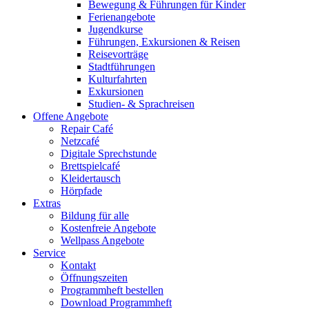
Bewegung & Führungen für Kinder
Ferienangebote
Jugendkurse
Führungen, Exkursionen & Reisen
Reisevorträge
Stadtführungen
Kulturfahrten
Exkursionen
Studien- & Sprachreisen
Offene Angebote
Repair Café
Netzcafé
Digitale Sprechstunde
Brettspielcafé
Kleidertausch
Hörpfade
Extras
Bildung für alle
Kostenfreie Angebote
Wellpass Angebote
Service
Kontakt
Öffnungszeiten
Programmheft bestellen
Download Programmheft