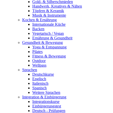
Gold- & Silberschmieden
Handwerk, Kreatives & Nähen
Töpfern & Keramik
Musik & Instrumente
Kochen & Ernährung
Internationale Küche
Backen
Vegetarisch / Vegan
Ernährung & Gesundheit
Gesundheit & Bewegung
Yoga & Entspannung
Pilates
Fitness & Bewegung
Outdoor
Wellpass
Sprachen
Deutschkurse
Englisch
Italienisch
Spanisch
Weitere Sprachen
Integration & Einbürgerung
Integrationskurse
Einbürgerungstest
Deutsch - Prüfungen