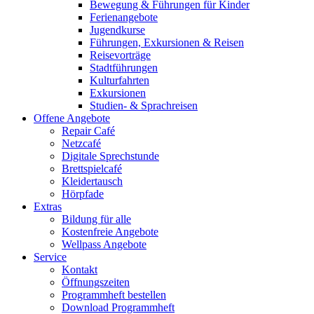
Bewegung & Führungen für Kinder
Ferienangebote
Jugendkurse
Führungen, Exkursionen & Reisen
Reisevorträge
Stadtführungen
Kulturfahrten
Exkursionen
Studien- & Sprachreisen
Offene Angebote
Repair Café
Netzcafé
Digitale Sprechstunde
Brettspielcafé
Kleidertausch
Hörpfade
Extras
Bildung für alle
Kostenfreie Angebote
Wellpass Angebote
Service
Kontakt
Öffnungszeiten
Programmheft bestellen
Download Programmheft