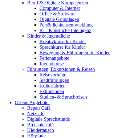
Beruf & Digitale Kompetenzen
Computer & Internet
Office & Software
Digitale Grundlagen
Persönlichkeitsentwicklung
KI - Künstliche Intelligenz
Kinder & Jugendliche
Kreativkurse für Kinder
Sprachkurse für Kinder
Bewegung & Führungen für Kinder
Ferienangebote
Jugendkurse
Führungen, Exkursionen & Reisen
Reisevorträge
Stadtführungen
Kulturfahrten
Exkursionen
Studien- & Sprachreisen
Offene Angebote
-
Repair Café
Netzcafé
Digitale Sprechstunde
Brettspielcafé
Kleidertausch
Hörpfade