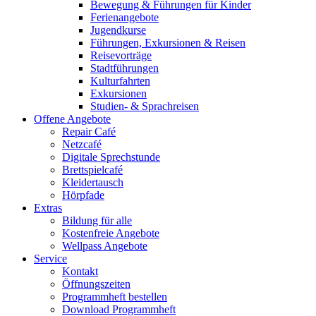
Bewegung & Führungen für Kinder
Ferienangebote
Jugendkurse
Führungen, Exkursionen & Reisen
Reisevorträge
Stadtführungen
Kulturfahrten
Exkursionen
Studien- & Sprachreisen
Offene Angebote
Repair Café
Netzcafé
Digitale Sprechstunde
Brettspielcafé
Kleidertausch
Hörpfade
Extras
Bildung für alle
Kostenfreie Angebote
Wellpass Angebote
Service
Kontakt
Öffnungszeiten
Programmheft bestellen
Download Programmheft