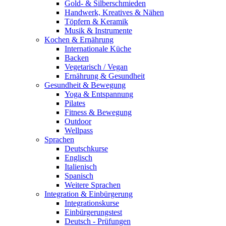
Gold- & Silberschmieden
Handwerk, Kreatives & Nähen
Töpfern & Keramik
Musik & Instrumente
Kochen & Ernährung
Internationale Küche
Backen
Vegetarisch / Vegan
Ernährung & Gesundheit
Gesundheit & Bewegung
Yoga & Entspannung
Pilates
Fitness & Bewegung
Outdoor
Wellpass
Sprachen
Deutschkurse
Englisch
Italienisch
Spanisch
Weitere Sprachen
Integration & Einbürgerung
Integrationskurse
Einbürgerungstest
Deutsch - Prüfungen