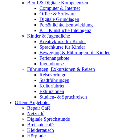
Beruf & Digitale Kompetenzen
Computer & Internet
Office & Software
Digitale Grundlagen
Persönlichkeitsentwicklung
KI - Künstliche Intelligenz
Kinder & Jugendliche
Kreativkurse für Kinder
Sprachkurse für Kinder
Bewegung & Führungen für Kinder
Ferienangebote
Jugendkurse
Führungen, Exkursionen & Reisen
Reisevorträge
Stadtführungen
Kulturfahrten
Exkursionen
Studien- & Sprachreisen
Offene Angebote
-
Repair Café
Netzcafé
Digitale Sprechstunde
Brettspielcafé
Kleidertausch
Hörpfade