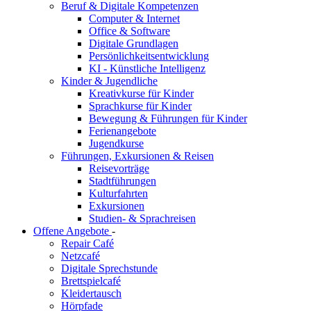
Beruf & Digitale Kompetenzen
Computer & Internet
Office & Software
Digitale Grundlagen
Persönlichkeitsentwicklung
KI - Künstliche Intelligenz
Kinder & Jugendliche
Kreativkurse für Kinder
Sprachkurse für Kinder
Bewegung & Führungen für Kinder
Ferienangebote
Jugendkurse
Führungen, Exkursionen & Reisen
Reisevorträge
Stadtführungen
Kulturfahrten
Exkursionen
Studien- & Sprachreisen
Offene Angebote
-
Repair Café
Netzcafé
Digitale Sprechstunde
Brettspielcafé
Kleidertausch
Hörpfade