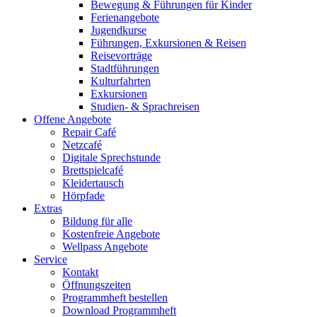
Bewegung & Führungen für Kinder
Ferienangebote
Jugendkurse
Führungen, Exkursionen & Reisen
Reisevorträge
Stadtführungen
Kulturfahrten
Exkursionen
Studien- & Sprachreisen
Offene Angebote
Repair Café
Netzcafé
Digitale Sprechstunde
Brettspielcafé
Kleidertausch
Hörpfade
Extras
Bildung für alle
Kostenfreie Angebote
Wellpass Angebote
Service
Kontakt
Öffnungszeiten
Programmheft bestellen
Download Programmheft