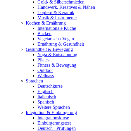
Gold- & Silberschmieden
Handwerk, Kreatives & Nähen
Töpfern & Keramik
Musik & Instrumente
Kochen & Ernährung
Internationale Küche
Backen
Vegetarisch / Vegan
Ernährung & Gesundheit
Gesundheit & Bewegung
Yoga & Entspannung
Pilates
Fitness & Bewegung
Outdoor
Wellpass
Sprachen
Deutschkurse
Englisch
Italienisch
Spanisch
Weitere Sprachen
Integration & Einbürgerung
Integrationskurse
Einbürgerungstest
Deutsch - Prüfungen