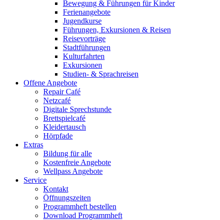
Bewegung & Führungen für Kinder
Ferienangebote
Jugendkurse
Führungen, Exkursionen & Reisen
Reisevorträge
Stadtführungen
Kulturfahrten
Exkursionen
Studien- & Sprachreisen
Offene Angebote
Repair Café
Netzcafé
Digitale Sprechstunde
Brettspielcafé
Kleidertausch
Hörpfade
Extras
Bildung für alle
Kostenfreie Angebote
Wellpass Angebote
Service
Kontakt
Öffnungszeiten
Programmheft bestellen
Download Programmheft