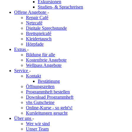
Exkursionen
Studien- & Sprachreisen
Offene Angebote
-
Repair Café
Netzcafé
Digitale Sprechstunde
Brettspielcafé
Kleidertausch
Hörpfade
Extras
-
Bildung für alle
Kostenfreie Angebote
Wellpass Angebote
Service
-
Kontakt
Bestätigung
Öffnungszeiten
Programmheft bestellen
Download Programmheft
vhs Gutscheine
Online-Kurse - so geht's!
Kursleitungen gesucht
Über uns
-
Wer wir sind
Unser Team