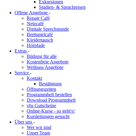
Exkursionen
Studien- & Sprachreisen
Offene Angebote
-
Repair Café
Netzcafé
Digitale Sprechstunde
Brettspielcafé
Kleidertausch
Hörpfade
Extras
-
Bildung für alle
Kostenfreie Angebote
Wellpass Angebote
Service
-
Kontakt
Bestätigung
Öffnungszeiten
Programmheft bestellen
Download Programmheft
vhs Gutscheine
Online-Kurse - so geht's!
Kursleitungen gesucht
Über uns
-
Wer wir sind
Unser Team