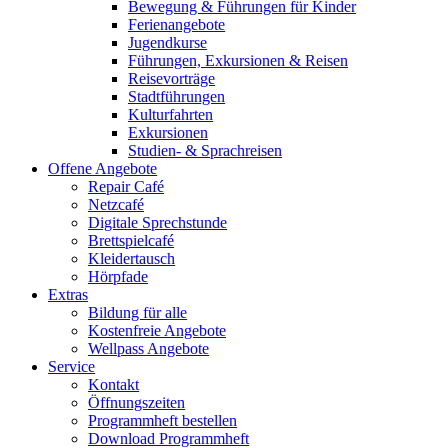
Bewegung & Führungen für Kinder
Ferienangebote
Jugendkurse
Führungen, Exkursionen & Reisen
Reisevorträge
Stadtführungen
Kulturfahrten
Exkursionen
Studien- & Sprachreisen
Offene Angebote
Repair Café
Netzcafé
Digitale Sprechstunde
Brettspielcafé
Kleidertausch
Hörpfade
Extras
Bildung für alle
Kostenfreie Angebote
Wellpass Angebote
Service
Kontakt
Öffnungszeiten
Programmheft bestellen
Download Programmheft