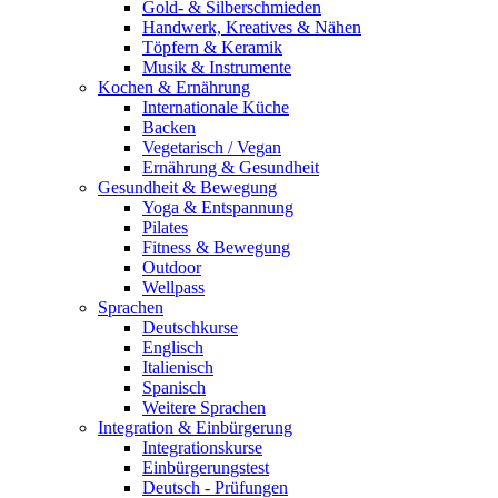
Gold- & Silberschmieden
Handwerk, Kreatives & Nähen
Töpfern & Keramik
Musik & Instrumente
Kochen & Ernährung
Internationale Küche
Backen
Vegetarisch / Vegan
Ernährung & Gesundheit
Gesundheit & Bewegung
Yoga & Entspannung
Pilates
Fitness & Bewegung
Outdoor
Wellpass
Sprachen
Deutschkurse
Englisch
Italienisch
Spanisch
Weitere Sprachen
Integration & Einbürgerung
Integrationskurse
Einbürgerungstest
Deutsch - Prüfungen