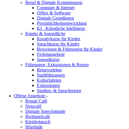
Beruf & Digitale Kompetenzen
Computer & Internet
Office & Software
Digitale Grundlagen
Persönlichkeitsentwicklung
KI - Künstliche Intelligenz
Kinder & Jugendliche
Kreativkurse für Kinder
Sprachkurse für Kinder
Bewegung & Führungen für Kinder
Ferienangebote
Jugendkurse
Führungen, Exkursionen & Reisen
Reisevorträge
Stadtführungen
Kulturfahrten
Exkursionen
Studien- & Sprachreisen
Offene Angebote
-
Repair Café
Netzcafé
Digitale Sprechstunde
Brettspielcafé
Kleidertausch
Hörpfade