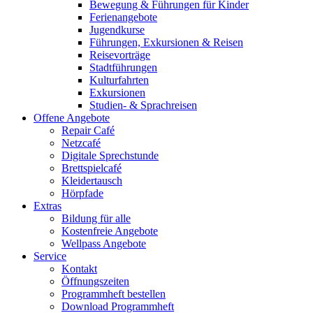
Bewegung & Führungen für Kinder
Ferienangebote
Jugendkurse
Führungen, Exkursionen & Reisen
Reisevorträge
Stadtführungen
Kulturfahrten
Exkursionen
Studien- & Sprachreisen
Offene Angebote
Repair Café
Netzcafé
Digitale Sprechstunde
Brettspielcafé
Kleidertausch
Hörpfade
Extras
Bildung für alle
Kostenfreie Angebote
Wellpass Angebote
Service
Kontakt
Öffnungszeiten
Programmheft bestellen
Download Programmheft