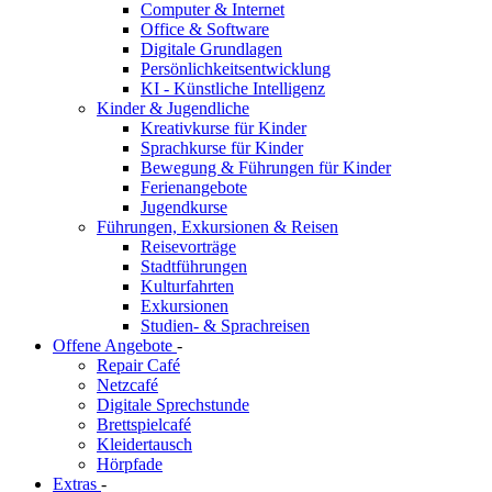
Computer & Internet
Office & Software
Digitale Grundlagen
Persönlichkeitsentwicklung
KI - Künstliche Intelligenz
Kinder & Jugendliche
Kreativkurse für Kinder
Sprachkurse für Kinder
Bewegung & Führungen für Kinder
Ferienangebote
Jugendkurse
Führungen, Exkursionen & Reisen
Reisevorträge
Stadtführungen
Kulturfahrten
Exkursionen
Studien- & Sprachreisen
Offene Angebote
-
Repair Café
Netzcafé
Digitale Sprechstunde
Brettspielcafé
Kleidertausch
Hörpfade
Extras
-