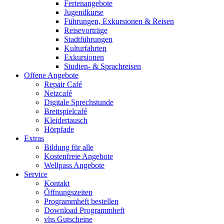
Ferienangebote
Jugendkurse
Führungen, Exkursionen & Reisen
Reisevorträge
Stadtführungen
Kulturfahrten
Exkursionen
Studien- & Sprachreisen
Offene Angebote
Repair Café
Netzcafé
Digitale Sprechstunde
Brettspielcafé
Kleidertausch
Hörpfade
Extras
Bildung für alle
Kostenfreie Angebote
Wellpass Angebote
Service
Kontakt
Öffnungszeiten
Programmheft bestellen
Download Programmheft
vhs Gutscheine