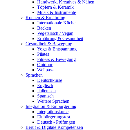
Handwerk, Kreatives & Nähen
Töpfern & Keramik
Musik & Instrumente
Kochen & Ernährung
Internationale Küche
Backen
Vegetarisch / Vegan
Ernährung & Gesundheit
Gesundheit & Bewegung
Yoga & Entspannung
Pilates
Fitness & Bewegung
Outdoor
Wellpass
Sprachen
Deutschkurse
Englisch
Italienisch
Spanisch
Weitere Sprachen
Integration & Einbürgerung
Integrationskurse
Einbürgerungstest
Deutsch - Prüfungen
Beruf & Digitale Kompetenzen