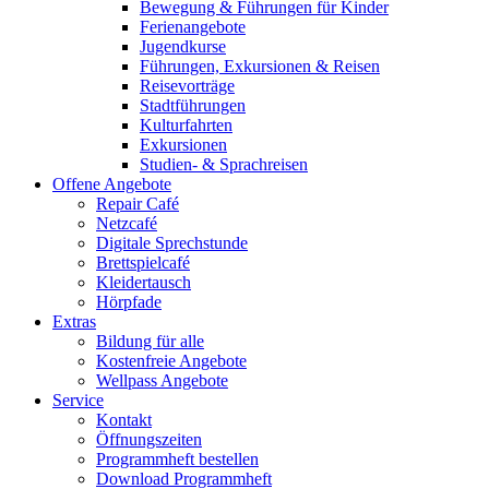
Bewegung & Führungen für Kinder
Ferienangebote
Jugendkurse
Führungen, Exkursionen & Reisen
Reisevorträge
Stadtführungen
Kulturfahrten
Exkursionen
Studien- & Sprachreisen
Offene Angebote
Repair Café
Netzcafé
Digitale Sprechstunde
Brettspielcafé
Kleidertausch
Hörpfade
Extras
Bildung für alle
Kostenfreie Angebote
Wellpass Angebote
Service
Kontakt
Öffnungszeiten
Programmheft bestellen
Download Programmheft