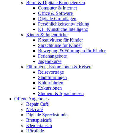
Beruf & Digitale Kompetenzen
Computer & Internet
Office & Software
Digitale Grundlagen
Persönlichkeitsentwicklung
KI - Künstliche Intelligenz
Kinder & Jugendliche
Kreativkurse für Kinder
Sprachkurse für Kinder
Bewegung & Führungen für Kinder
Ferienangebote
Jugendkurse
Führungen, Exkursionen & Reisen
Reisevorträge
Stadtführungen
Kulturfahrten
Exkursionen
Studien- & Sprachreisen
Offene Angebote
-
Repair Café
Netzcafé
Digitale Sprechstunde
Brettspielcafé
Kleidertausch
Hörpfade