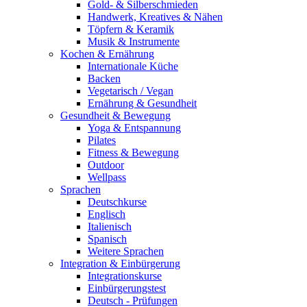
Gold- & Silberschmieden
Handwerk, Kreatives & Nähen
Töpfern & Keramik
Musik & Instrumente
Kochen & Ernährung
Internationale Küche
Backen
Vegetarisch / Vegan
Ernährung & Gesundheit
Gesundheit & Bewegung
Yoga & Entspannung
Pilates
Fitness & Bewegung
Outdoor
Wellpass
Sprachen
Deutschkurse
Englisch
Italienisch
Spanisch
Weitere Sprachen
Integration & Einbürgerung
Integrationskurse
Einbürgerungstest
Deutsch - Prüfungen