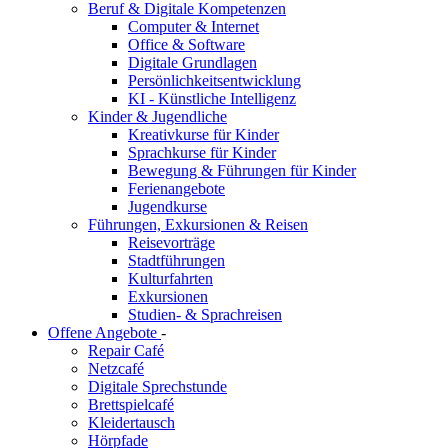
Beruf & Digitale Kompetenzen
Computer & Internet
Office & Software
Digitale Grundlagen
Persönlichkeitsentwicklung
KI - Künstliche Intelligenz
Kinder & Jugendliche
Kreativkurse für Kinder
Sprachkurse für Kinder
Bewegung & Führungen für Kinder
Ferienangebote
Jugendkurse
Führungen, Exkursionen & Reisen
Reisevorträge
Stadtführungen
Kulturfahrten
Exkursionen
Studien- & Sprachreisen
Offene Angebote
-
Repair Café
Netzcafé
Digitale Sprechstunde
Brettspielcafé
Kleidertausch
Hörpfade