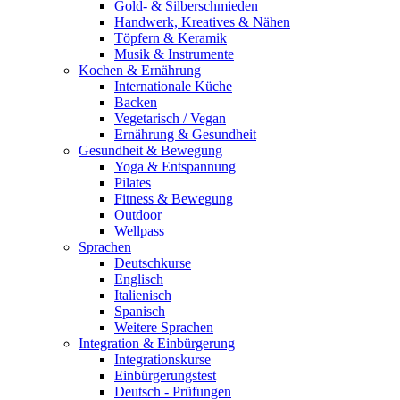
Gold- & Silberschmieden
Handwerk, Kreatives & Nähen
Töpfern & Keramik
Musik & Instrumente
Kochen & Ernährung
Internationale Küche
Backen
Vegetarisch / Vegan
Ernährung & Gesundheit
Gesundheit & Bewegung
Yoga & Entspannung
Pilates
Fitness & Bewegung
Outdoor
Wellpass
Sprachen
Deutschkurse
Englisch
Italienisch
Spanisch
Weitere Sprachen
Integration & Einbürgerung
Integrationskurse
Einbürgerungstest
Deutsch - Prüfungen