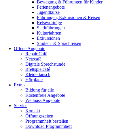
Bewegung & Führungen für Kinder
Ferienangebote
Jugendkurse
Führungen, Exkursionen & Reisen
Reisevorträge
Stadtführungen
Kulturfahrten
Exkursionen
Studien- & Sprachreisen
Offene Angebote
Repair Café
Netzcafé
Digitale Sprechstunde
Brettspielcafé
Kleidertausch
Hörpfade
Extras
Bildung für alle
Kostenfreie Angebote
Wellpass Angebote
Service
Kontakt
Öffnungszeiten
Programmheft bestellen
Download Programmheft