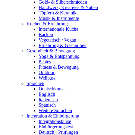
Gold- & Silberschmieden
Handwerk, Kreatives & Nähen
Töpfern & Keramik
Musik & Instrumente
Kochen & Ernährung
Internationale Küche
Backen
Vegetarisch / Vegan
Ernährung & Gesundheit
Gesundheit & Bewegung
Yoga & Entspannung
Pilates
Fitness & Bewegung
Outdoor
Wellpass
Sprachen
Deutschkurse
Englisch
Italienisch
Spanisch
Weitere Sprachen
Integration & Einbürgerung
Integrationskurse
Einbürgerungstest
Deutsch - Prüfungen