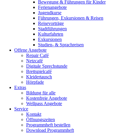
Bewegung & Führungen für Kinder
Ferienangebote
Jugendkurse
Führungen, Exkursionen & Reisen
Reisevorträge
Stadtführungen
Kulturfahrten
Exkursionen
Studien- & Sprachreisen
Offene Angebote
Repair Café
Netzcafé
Digitale Sprechstunde
Brettspielcafé
Kleidertausch
Hörpfade
Extras
Bildung für alle
Kostenfreie Angebote
Wellpass Angebote
Service
Kontakt
Öffnungszeiten
Programmheft bestellen
Download Programmheft