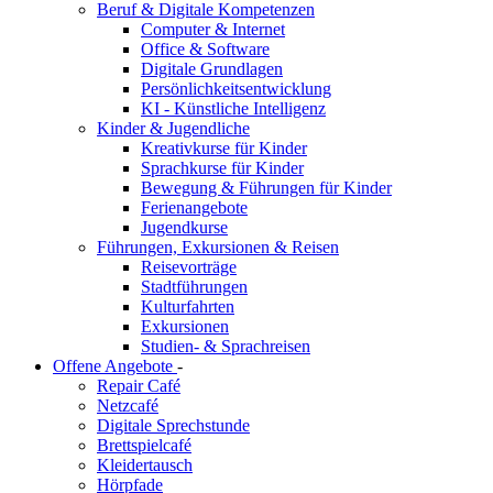
Beruf & Digitale Kompetenzen
Computer & Internet
Office & Software
Digitale Grundlagen
Persönlichkeitsentwicklung
KI - Künstliche Intelligenz
Kinder & Jugendliche
Kreativkurse für Kinder
Sprachkurse für Kinder
Bewegung & Führungen für Kinder
Ferienangebote
Jugendkurse
Führungen, Exkursionen & Reisen
Reisevorträge
Stadtführungen
Kulturfahrten
Exkursionen
Studien- & Sprachreisen
Offene Angebote
-
Repair Café
Netzcafé
Digitale Sprechstunde
Brettspielcafé
Kleidertausch
Hörpfade