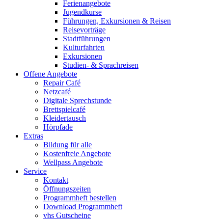
Ferienangebote
Jugendkurse
Führungen, Exkursionen & Reisen
Reisevorträge
Stadtführungen
Kulturfahrten
Exkursionen
Studien- & Sprachreisen
Offene Angebote
Repair Café
Netzcafé
Digitale Sprechstunde
Brettspielcafé
Kleidertausch
Hörpfade
Extras
Bildung für alle
Kostenfreie Angebote
Wellpass Angebote
Service
Kontakt
Öffnungszeiten
Programmheft bestellen
Download Programmheft
vhs Gutscheine