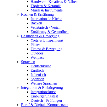
Handwerk, Kreatives & Nähen
Töpfern & Keramik
Musik & Instrumente
Kochen & Ernährung
Internationale Küche
Backen
Vegetarisch / Vegan
Ernährung & Gesundheit
Gesundheit & Bewegung
Yoga & Entspannung
Pilates
Fitness & Bewegung
Outdoor
Wellpass
Sprachen
Deutschkurse
Englisch
Italienisch
Spanisch
Weitere Sprachen
Integration & Einbürgerung
Integrationskurse
Einbürgerungstest
Deutsch - Prüfungen
Beruf & Digitale Kompetenzen