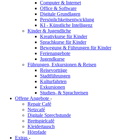
Computer & Internet
Office & Software
Digitale Grundlagen
Persönlichkeitsentwicklung
KI - Künstliche Intelligenz
Kinder & Jugendliche
Kreativkurse für Kinder
Sprachkurse für Kinder
Bewegung & Führungen für Kinder
Ferienangebote
Jugendkurse
Führungen, Exkursionen & Reisen
Reisevorträge
Stadtführungen
Kulturfahrten
Exkursionen
Studien- & Sprachreisen
Offene Angebote
-
Repair Café
Netzcafé
Digitale Sprechstunde
Brettspielcafé
Kleidertausch
Hörpfade
Extras
-