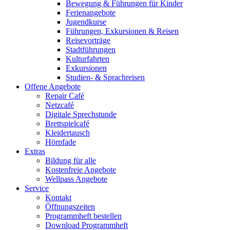
Bewegung & Führungen für Kinder
Ferienangebote
Jugendkurse
Führungen, Exkursionen & Reisen
Reisevorträge
Stadtführungen
Kulturfahrten
Exkursionen
Studien- & Sprachreisen
Offene Angebote
Repair Café
Netzcafé
Digitale Sprechstunde
Brettspielcafé
Kleidertausch
Hörpfade
Extras
Bildung für alle
Kostenfreie Angebote
Wellpass Angebote
Service
Kontakt
Öffnungszeiten
Programmheft bestellen
Download Programmheft