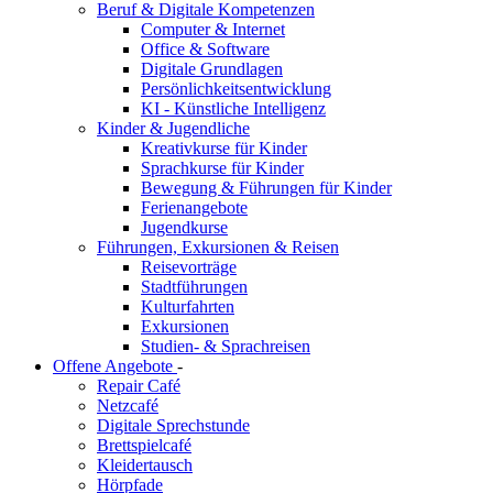
Beruf & Digitale Kompetenzen
Computer & Internet
Office & Software
Digitale Grundlagen
Persönlichkeitsentwicklung
KI - Künstliche Intelligenz
Kinder & Jugendliche
Kreativkurse für Kinder
Sprachkurse für Kinder
Bewegung & Führungen für Kinder
Ferienangebote
Jugendkurse
Führungen, Exkursionen & Reisen
Reisevorträge
Stadtführungen
Kulturfahrten
Exkursionen
Studien- & Sprachreisen
Offene Angebote
-
Repair Café
Netzcafé
Digitale Sprechstunde
Brettspielcafé
Kleidertausch
Hörpfade