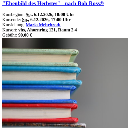
"Ebenbild des Herbstes" - nach Bob Ross®
Kursbeginn:
So.
, 6.12.2026, 10:00 Uhr
Kursende:
So.
, 6.12.2026, 17:00 Uhr
Kursleitung:
Maria Mehrbrodt
Kursort:
vhs, Ahornring 121, Raum 2.4
Gebühr:
90,00 €