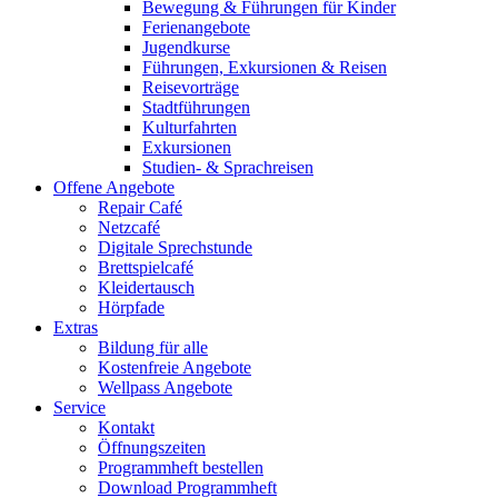
Bewegung & Führungen für Kinder
Ferienangebote
Jugendkurse
Führungen, Exkursionen & Reisen
Reisevorträge
Stadtführungen
Kulturfahrten
Exkursionen
Studien- & Sprachreisen
Offene Angebote
Repair Café
Netzcafé
Digitale Sprechstunde
Brettspielcafé
Kleidertausch
Hörpfade
Extras
Bildung für alle
Kostenfreie Angebote
Wellpass Angebote
Service
Kontakt
Öffnungszeiten
Programmheft bestellen
Download Programmheft