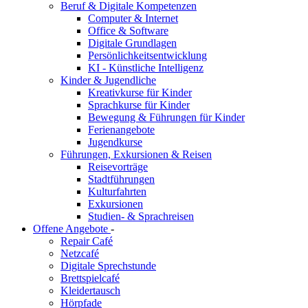
Beruf & Digitale Kompetenzen
Computer & Internet
Office & Software
Digitale Grundlagen
Persönlichkeitsentwicklung
KI - Künstliche Intelligenz
Kinder & Jugendliche
Kreativkurse für Kinder
Sprachkurse für Kinder
Bewegung & Führungen für Kinder
Ferienangebote
Jugendkurse
Führungen, Exkursionen & Reisen
Reisevorträge
Stadtführungen
Kulturfahrten
Exkursionen
Studien- & Sprachreisen
Offene Angebote
-
Repair Café
Netzcafé
Digitale Sprechstunde
Brettspielcafé
Kleidertausch
Hörpfade