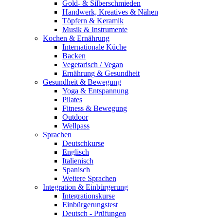
Gold- & Silberschmieden
Handwerk, Kreatives & Nähen
Töpfern & Keramik
Musik & Instrumente
Kochen & Ernährung
Internationale Küche
Backen
Vegetarisch / Vegan
Ernährung & Gesundheit
Gesundheit & Bewegung
Yoga & Entspannung
Pilates
Fitness & Bewegung
Outdoor
Wellpass
Sprachen
Deutschkurse
Englisch
Italienisch
Spanisch
Weitere Sprachen
Integration & Einbürgerung
Integrationskurse
Einbürgerungstest
Deutsch - Prüfungen