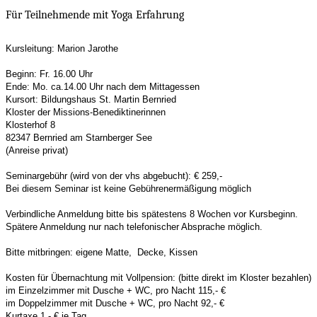
Für Teilnehmende mit Yoga Erfahrung
Kursleitung: Marion Jarothe
Beginn: Fr. 16.00 Uhr
Ende: Mo. ca.14.00 Uhr nach dem Mittagessen
Kursort: Bildungshaus St. Martin Bernried
Kloster der Missions-Benediktinerinnen
Klosterhof 8
82347 Bernried am Starnberger See
(Anreise privat)
Seminargebühr (wird von der vhs abgebucht): € 259,-
Bei diesem Seminar ist keine Gebührenermäßigung möglich
Verbindliche Anmeldung bitte bis spätestens 8 Wochen vor Kursbeginn.
Spätere Anmeldung nur nach telefonischer Absprache möglich.
Bitte mitbringen: eigene Matte, Decke, Kissen
Kosten für Übernachtung mit Vollpension: (bitte direkt im Kloster bezahlen)
im Einzelzimmer mit Dusche + WC, pro Nacht 115,- €
im Doppelzimmer mit Dusche + WC, pro Nacht 92,- €
Kurtaxe 1,- € je Tag