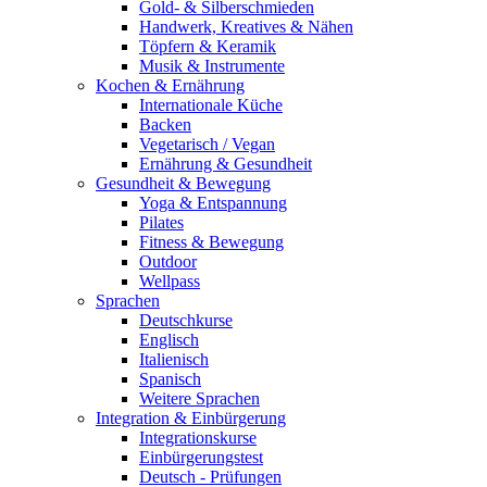
Gold- & Silberschmieden
Handwerk, Kreatives & Nähen
Töpfern & Keramik
Musik & Instrumente
Kochen & Ernährung
Internationale Küche
Backen
Vegetarisch / Vegan
Ernährung & Gesundheit
Gesundheit & Bewegung
Yoga & Entspannung
Pilates
Fitness & Bewegung
Outdoor
Wellpass
Sprachen
Deutschkurse
Englisch
Italienisch
Spanisch
Weitere Sprachen
Integration & Einbürgerung
Integrationskurse
Einbürgerungstest
Deutsch - Prüfungen