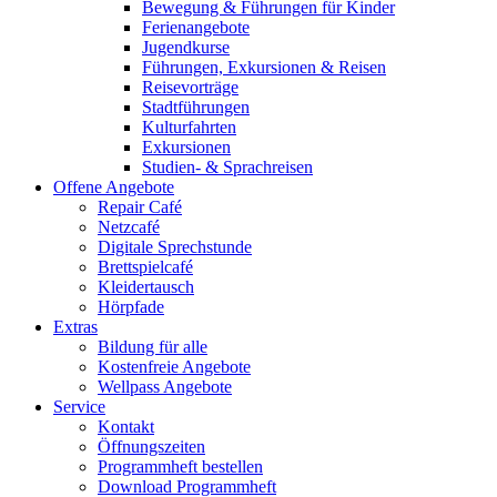
Bewegung & Führungen für Kinder
Ferienangebote
Jugendkurse
Führungen, Exkursionen & Reisen
Reisevorträge
Stadtführungen
Kulturfahrten
Exkursionen
Studien- & Sprachreisen
Offene Angebote
Repair Café
Netzcafé
Digitale Sprechstunde
Brettspielcafé
Kleidertausch
Hörpfade
Extras
Bildung für alle
Kostenfreie Angebote
Wellpass Angebote
Service
Kontakt
Öffnungszeiten
Programmheft bestellen
Download Programmheft