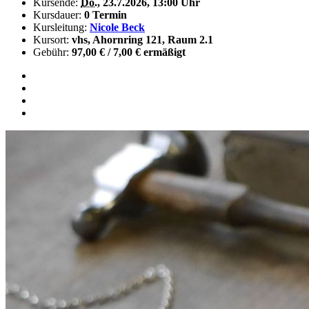
Kursende:
Do.
, 23.7.2026, 13:00 Uhr
Kursdauer:
0 Termin
Kursleitung:
Nicole Beck
Kursort:
vhs, Ahornring 121, Raum 2.1
Gebühr:
97,00 € / 7,00 € ermäßigt