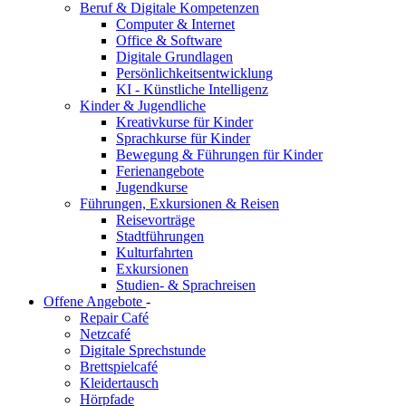
Beruf & Digitale Kompetenzen
Computer & Internet
Office & Software
Digitale Grundlagen
Persönlichkeitsentwicklung
KI - Künstliche Intelligenz
Kinder & Jugendliche
Kreativkurse für Kinder
Sprachkurse für Kinder
Bewegung & Führungen für Kinder
Ferienangebote
Jugendkurse
Führungen, Exkursionen & Reisen
Reisevorträge
Stadtführungen
Kulturfahrten
Exkursionen
Studien- & Sprachreisen
Offene Angebote
-
Repair Café
Netzcafé
Digitale Sprechstunde
Brettspielcafé
Kleidertausch
Hörpfade