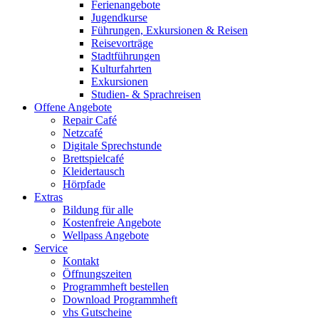
Ferienangebote
Jugendkurse
Führungen, Exkursionen & Reisen
Reisevorträge
Stadtführungen
Kulturfahrten
Exkursionen
Studien- & Sprachreisen
Offene Angebote
Repair Café
Netzcafé
Digitale Sprechstunde
Brettspielcafé
Kleidertausch
Hörpfade
Extras
Bildung für alle
Kostenfreie Angebote
Wellpass Angebote
Service
Kontakt
Öffnungszeiten
Programmheft bestellen
Download Programmheft
vhs Gutscheine