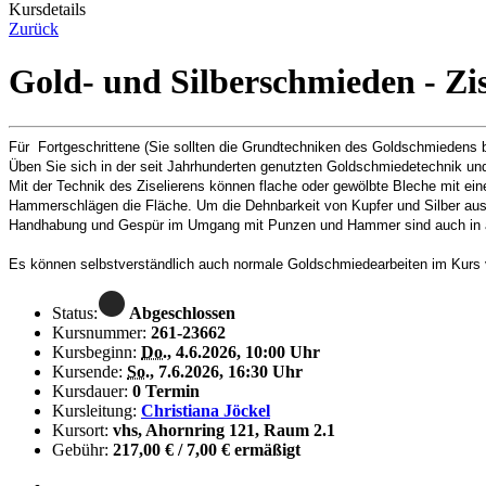
Kursdetails
Zurück
Gold- und Silberschmieden - Zis
Für Fortgeschrittene (Sie sollten die Grundtechniken des Goldschmiedens 
Üben Sie sich in der seit Jahrhunderten genutzten Goldschmiedetechnik u
Mit der Technik des Ziselierens können flache oder gewölbte Bleche mit ein
Hammerschlägen die Fläche. Um die Dehnbarkeit von Kupfer und Silber auszu
Handhabung und Gespür im Umgang mit Punzen und Hammer sind auch in and
Es können selbstverständlich auch normale Goldschmiedearbeiten im Kurs v
Status:
Abgeschlossen
Kursnummer:
261-23662
Kursbeginn:
Do.
, 4.6.2026, 10:00 Uhr
Kursende:
So.
, 7.6.2026, 16:30 Uhr
Kursdauer:
0 Termin
Kursleitung:
Christiana Jöckel
Kursort:
vhs, Ahornring 121, Raum 2.1
Gebühr:
217,00 € / 7,00 € ermäßigt