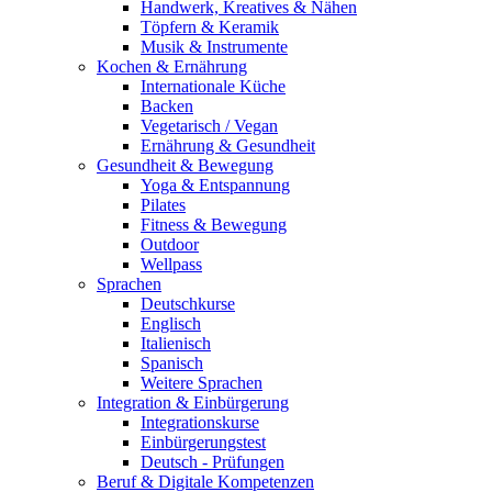
Handwerk, Kreatives & Nähen
Töpfern & Keramik
Musik & Instrumente
Kochen & Ernährung
Internationale Küche
Backen
Vegetarisch / Vegan
Ernährung & Gesundheit
Gesundheit & Bewegung
Yoga & Entspannung
Pilates
Fitness & Bewegung
Outdoor
Wellpass
Sprachen
Deutschkurse
Englisch
Italienisch
Spanisch
Weitere Sprachen
Integration & Einbürgerung
Integrationskurse
Einbürgerungstest
Deutsch - Prüfungen
Beruf & Digitale Kompetenzen