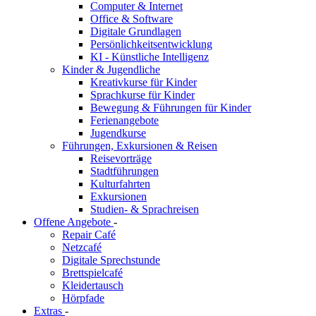
Computer & Internet
Office & Software
Digitale Grundlagen
Persönlichkeitsentwicklung
KI - Künstliche Intelligenz
Kinder & Jugendliche
Kreativkurse für Kinder
Sprachkurse für Kinder
Bewegung & Führungen für Kinder
Ferienangebote
Jugendkurse
Führungen, Exkursionen & Reisen
Reisevorträge
Stadtführungen
Kulturfahrten
Exkursionen
Studien- & Sprachreisen
Offene Angebote
-
Repair Café
Netzcafé
Digitale Sprechstunde
Brettspielcafé
Kleidertausch
Hörpfade
Extras
-