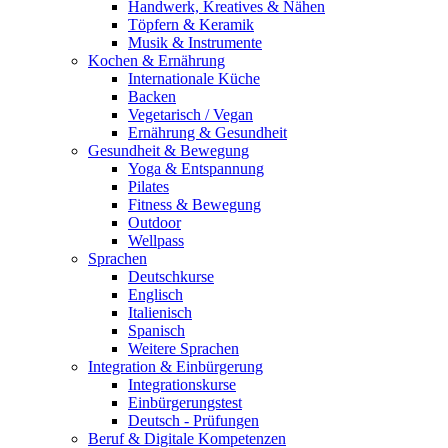
Handwerk, Kreatives & Nähen
Töpfern & Keramik
Musik & Instrumente
Kochen & Ernährung
Internationale Küche
Backen
Vegetarisch / Vegan
Ernährung & Gesundheit
Gesundheit & Bewegung
Yoga & Entspannung
Pilates
Fitness & Bewegung
Outdoor
Wellpass
Sprachen
Deutschkurse
Englisch
Italienisch
Spanisch
Weitere Sprachen
Integration & Einbürgerung
Integrationskurse
Einbürgerungstest
Deutsch - Prüfungen
Beruf & Digitale Kompetenzen