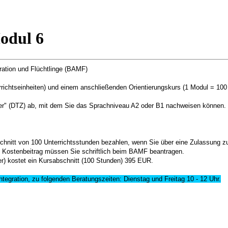
odul 6
ration und Flüchtlinge (BAMF)
richtseinheiten) und einem anschließenden Orientierungskurs (1 Modul = 100 
er" (DTZ) ab, mit dem Sie das Sprachniveau A2 oder B1 nachweisen können. 
nitt von 100 Unterrichtsstunden bezahlen, wenn Sie über eine Zulassung zu
m Kostenbeitrag müssen Sie schriftlich beim BAMF beantragen.
r) kostet ein Kursabschnitt (100 Stunden) 395 EUR.
tegration, zu folgenden Beratungszeiten: Dienstag und Freitag 10 - 12 Uhr.