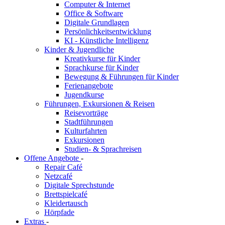
Computer & Internet
Office & Software
Digitale Grundlagen
Persönlichkeitsentwicklung
KI - Künstliche Intelligenz
Kinder & Jugendliche
Kreativkurse für Kinder
Sprachkurse für Kinder
Bewegung & Führungen für Kinder
Ferienangebote
Jugendkurse
Führungen, Exkursionen & Reisen
Reisevorträge
Stadtführungen
Kulturfahrten
Exkursionen
Studien- & Sprachreisen
Offene Angebote
-
Repair Café
Netzcafé
Digitale Sprechstunde
Brettspielcafé
Kleidertausch
Hörpfade
Extras
-