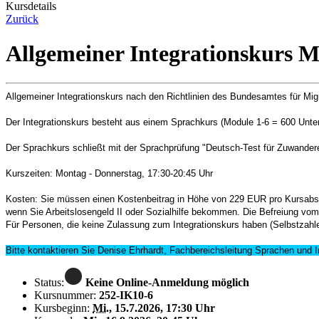
Kursdetails
Zurück
Allgemeiner Integrationskurs M
Allgemeiner Integrationskurs nach den Richtlinien des Bundesamtes für Mig
Der Integrationskurs besteht aus einem Sprachkurs (Module 1-6 = 600 Unter
Der Sprachkurs schließt mit der Sprachprüfung "Deutsch-Test für Zuwander
Kurszeiten: Montag - Donnerstag, 17:30-20:45 Uhr
Kosten: Sie müssen einen Kostenbeitrag in Höhe von 229 EUR pro Kursabsch
wenn Sie Arbeitslosengeld II oder Sozialhilfe bekommen. Die Befreiung vo
Für Personen, die keine Zulassung zum Integrationskurs haben (Selbstzahle
Bitte kontaktieren Sie Denise Ehrhardt, Fachbereichsleitung Sprachen und In
Status:
Keine Online-Anmeldung möglich
Kursnummer:
252-IK10-6
Kursbeginn:
Mi.
, 15.7.2026, 17:30 Uhr