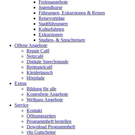
Ferienangebote
Jugendkurse
Führungen, Exkursionen & Reisen
Reisevorträge
Stadtführungen
Kulturfahrten
Exkursionen
Studien- & Sprachreisen
Offene Angebote
Repair Café
Netzcafé
Digitale Sprechstunde
Brettspielcafé
Kleidertausch
Hörpfade
Extras
Bildung für alle
Kostenfreie Angebote
Wellpass Angebote
Service
Kontakt
Öffnungszeiten
Programmheft bestellen
Download Programmheft
vhs Gutscheine