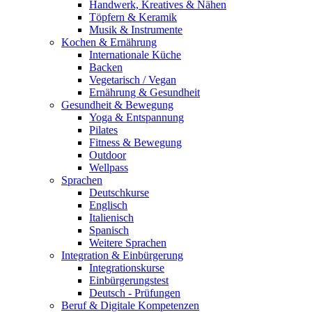
Handwerk, Kreatives & Nähen
Töpfern & Keramik
Musik & Instrumente
Kochen & Ernährung
Internationale Küche
Backen
Vegetarisch / Vegan
Ernährung & Gesundheit
Gesundheit & Bewegung
Yoga & Entspannung
Pilates
Fitness & Bewegung
Outdoor
Wellpass
Sprachen
Deutschkurse
Englisch
Italienisch
Spanisch
Weitere Sprachen
Integration & Einbürgerung
Integrationskurse
Einbürgerungstest
Deutsch - Prüfungen
Beruf & Digitale Kompetenzen