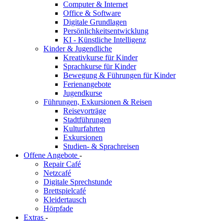
Computer & Internet
Office & Software
Digitale Grundlagen
Persönlichkeitsentwicklung
KI - Künstliche Intelligenz
Kinder & Jugendliche
Kreativkurse für Kinder
Sprachkurse für Kinder
Bewegung & Führungen für Kinder
Ferienangebote
Jugendkurse
Führungen, Exkursionen & Reisen
Reisevorträge
Stadtführungen
Kulturfahrten
Exkursionen
Studien- & Sprachreisen
Offene Angebote
-
Repair Café
Netzcafé
Digitale Sprechstunde
Brettspielcafé
Kleidertausch
Hörpfade
Extras
-