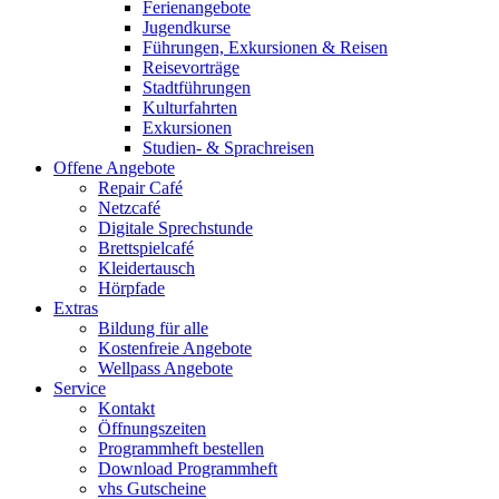
Ferienangebote
Jugendkurse
Führungen, Exkursionen & Reisen
Reisevorträge
Stadtführungen
Kulturfahrten
Exkursionen
Studien- & Sprachreisen
Offene Angebote
Repair Café
Netzcafé
Digitale Sprechstunde
Brettspielcafé
Kleidertausch
Hörpfade
Extras
Bildung für alle
Kostenfreie Angebote
Wellpass Angebote
Service
Kontakt
Öffnungszeiten
Programmheft bestellen
Download Programmheft
vhs Gutscheine