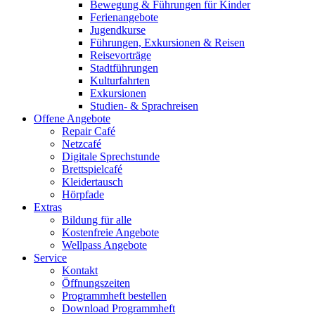
Bewegung & Führungen für Kinder
Ferienangebote
Jugendkurse
Führungen, Exkursionen & Reisen
Reisevorträge
Stadtführungen
Kulturfahrten
Exkursionen
Studien- & Sprachreisen
Offene Angebote
Repair Café
Netzcafé
Digitale Sprechstunde
Brettspielcafé
Kleidertausch
Hörpfade
Extras
Bildung für alle
Kostenfreie Angebote
Wellpass Angebote
Service
Kontakt
Öffnungszeiten
Programmheft bestellen
Download Programmheft