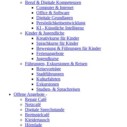
Beruf & Digitale Kompetenzen
Computer & Internet
Office & Software
Digitale Grundlagen
Persönlichkeitsentwicklung
KI - Künstliche Intelligenz
Kinder & Jugendliche
Kreativkurse für Kinder
Sprachkurse für Kinder
Bewegung & Führungen für Kinder
Ferienangebote
Jugendkurse
Führungen, Exkursionen & Reisen
Reisevorträge
Stadtführungen
Kulturfahrten
Exkursionen
Studien- & Sprachreisen
Offene Angebote
-
Repair Café
Netzcafé
Digitale Sprechstunde
Brettspielcafé
Kleidertausch
Hörpfade