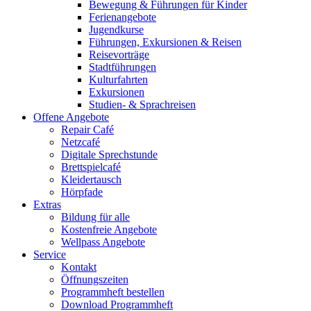
Bewegung & Führungen für Kinder
Ferienangebote
Jugendkurse
Führungen, Exkursionen & Reisen
Reisevorträge
Stadtführungen
Kulturfahrten
Exkursionen
Studien- & Sprachreisen
Offene Angebote
Repair Café
Netzcafé
Digitale Sprechstunde
Brettspielcafé
Kleidertausch
Hörpfade
Extras
Bildung für alle
Kostenfreie Angebote
Wellpass Angebote
Service
Kontakt
Öffnungszeiten
Programmheft bestellen
Download Programmheft