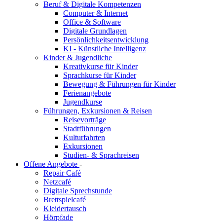
Beruf & Digitale Kompetenzen
Computer & Internet
Office & Software
Digitale Grundlagen
Persönlichkeitsentwicklung
KI - Künstliche Intelligenz
Kinder & Jugendliche
Kreativkurse für Kinder
Sprachkurse für Kinder
Bewegung & Führungen für Kinder
Ferienangebote
Jugendkurse
Führungen, Exkursionen & Reisen
Reisevorträge
Stadtführungen
Kulturfahrten
Exkursionen
Studien- & Sprachreisen
Offene Angebote
-
Repair Café
Netzcafé
Digitale Sprechstunde
Brettspielcafé
Kleidertausch
Hörpfade