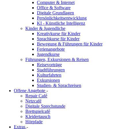
Computer & Internet
Office & Software
Digitale Grundlagen
Persönlichkeitsentwicklung
KI - Künstliche Intelligenz
Kinder & Jugendliche
Kreativkurse für Kinder
Sprachkurse für Kinder
Bewegung & Führungen für Kinder
Ferienangebote
Jugendkurse
Führungen, Exkursionen & Reisen
Reisevorträge
Stadtführungen
Kulturfahrten
Exkursionen
Studien- & Sprachreisen
Offene Angebote
-
Repair Café
Netzcafé
Digitale Sprechstunde
Brettspielcafé
Kleidertausch
Hörpfade
Extras
-