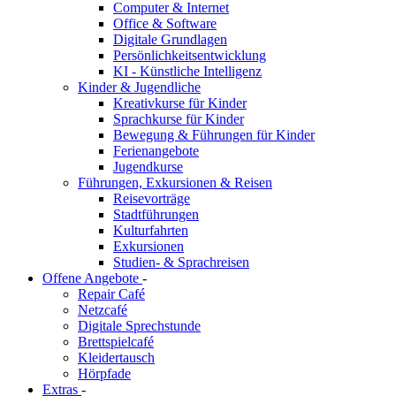
Computer & Internet
Office & Software
Digitale Grundlagen
Persönlichkeitsentwicklung
KI - Künstliche Intelligenz
Kinder & Jugendliche
Kreativkurse für Kinder
Sprachkurse für Kinder
Bewegung & Führungen für Kinder
Ferienangebote
Jugendkurse
Führungen, Exkursionen & Reisen
Reisevorträge
Stadtführungen
Kulturfahrten
Exkursionen
Studien- & Sprachreisen
Offene Angebote
-
Repair Café
Netzcafé
Digitale Sprechstunde
Brettspielcafé
Kleidertausch
Hörpfade
Extras
-