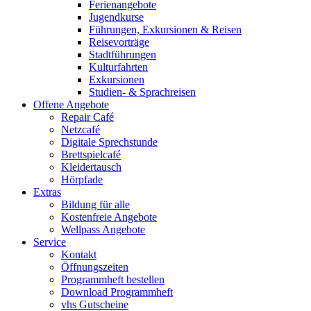
Ferienangebote
Jugendkurse
Führungen, Exkursionen & Reisen
Reisevorträge
Stadtführungen
Kulturfahrten
Exkursionen
Studien- & Sprachreisen
Offene Angebote
Repair Café
Netzcafé
Digitale Sprechstunde
Brettspielcafé
Kleidertausch
Hörpfade
Extras
Bildung für alle
Kostenfreie Angebote
Wellpass Angebote
Service
Kontakt
Öffnungszeiten
Programmheft bestellen
Download Programmheft
vhs Gutscheine