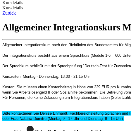
Kursdetails
Kursdetails
Zurück
Allgemeiner Integrationskurs M
Allgemeiner Integrationskurs nach den Richtlinien des Bundesamtes für Mig
Der Integrationskurs besteht aus einem Sprachkurs (Module 1-6 = 600 Unter
Der Sprachkurs schließt mit der Sprachprüfung "Deutsch-Test für Zuwander
Kurszeiten: Montag - Donnerstag, 18:00 - 21:15 Uhr
Kosten: Sie müssen einen Kostenbeitrag in Höhe von 229 EUR pro Kursabsch
wenn Sie Arbeitslosengeld II oder Sozialhilfe bekommen. Die Befreiung vo
Für Personen, die keine Zulassung zum Integrationskurs haben (Selbstzahle
Bitte kontaktieren Sie Denise Ehrhardt, Fachbereichsleitung Sprachen und I
oder Frau Nataliia Dumitru (Montag 9 - 17 Uhr und Dienstag, 9 - 15 Uhr).