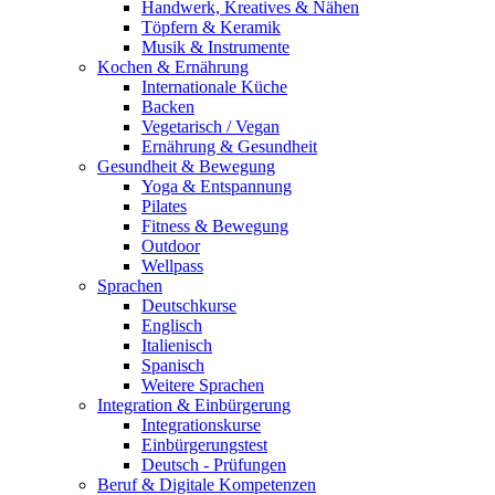
Handwerk, Kreatives & Nähen
Töpfern & Keramik
Musik & Instrumente
Kochen & Ernährung
Internationale Küche
Backen
Vegetarisch / Vegan
Ernährung & Gesundheit
Gesundheit & Bewegung
Yoga & Entspannung
Pilates
Fitness & Bewegung
Outdoor
Wellpass
Sprachen
Deutschkurse
Englisch
Italienisch
Spanisch
Weitere Sprachen
Integration & Einbürgerung
Integrationskurse
Einbürgerungstest
Deutsch - Prüfungen
Beruf & Digitale Kompetenzen