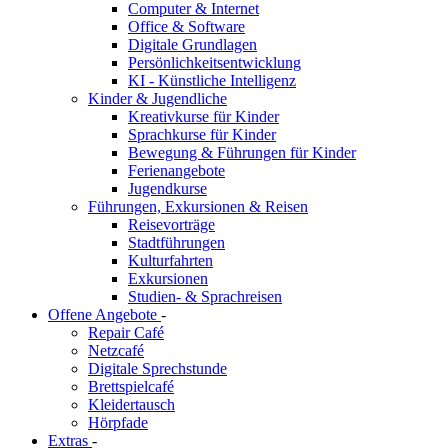
Computer & Internet
Office & Software
Digitale Grundlagen
Persönlichkeitsentwicklung
KI - Künstliche Intelligenz
Kinder & Jugendliche
Kreativkurse für Kinder
Sprachkurse für Kinder
Bewegung & Führungen für Kinder
Ferienangebote
Jugendkurse
Führungen, Exkursionen & Reisen
Reisevorträge
Stadtführungen
Kulturfahrten
Exkursionen
Studien- & Sprachreisen
Offene Angebote
-
Repair Café
Netzcafé
Digitale Sprechstunde
Brettspielcafé
Kleidertausch
Hörpfade
Extras
-