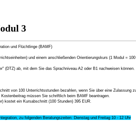
odul 3
ration und Flüchtlinge (BAMF)
richtseinheiten) und einem anschließenden Orientierungskurs (1 Modul = 100 
er" (DTZ) ab, mit dem Sie das Sprachniveau A2 oder B1 nachweisen können. 
nitt von 100 Unterrichtsstunden bezahlen, wenn Sie über eine Zulassung zu
m Kostenbeitrag müssen Sie schriftlich beim BAMF beantragen.
r) kostet ein Kursabschnitt (100 Stunden) 395 EUR.
ntegration, zu folgenden Beratungszeiten: Dienstag und Freitag 10 - 12 Uhr